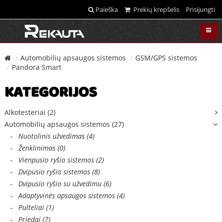
Paieška
Prekių krepšelis
Prisijungti
Automobilių apsaugos sistemos
GSM/GPS sistemos
Pandora Smart
KATEGORIJOS
Alkotesteriai (2)
Automobilių apsaugos sistemos (27)
-
Nuotolinis užvedimas (4)
-
Ženklinimas (0)
-
Vienpusio ryšio sistemos (2)
-
Dvipusio ryšio sistemos (8)
-
Dvipusio ryšio su užvedimu (6)
-
Adaptyvinės apsaugos sistemos (4)
-
Pulteliai (1)
-
Priedai (7)