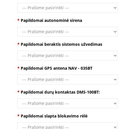
Papildomai autonominė sirena
Papildomai beraktis sistemos užvedimas
Papildomai GPS antena NAV - 035BT
Papildomai durų kontaktas DMS-100BT:
Papildomai slapta blokavimo rėlė