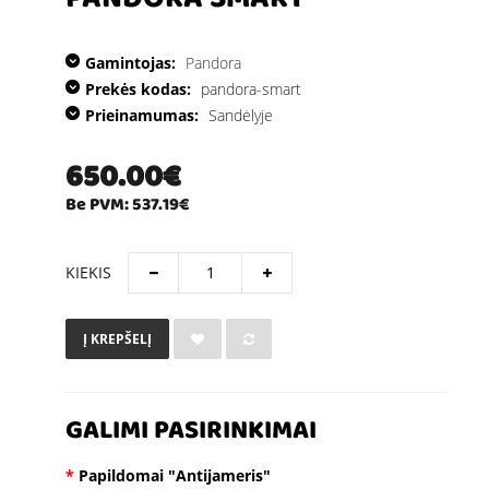
PANDORA SMART
Gamintojas:
Pandora
Prekės kodas:
pandora-smart
Prieinamumas:
Sandėlyje
650.00€
Be PVM: 537.19€
KIEKIS
Į KREPŠELĮ
GALIMI PASIRINKIMAI
Papildomai "Antijameris"