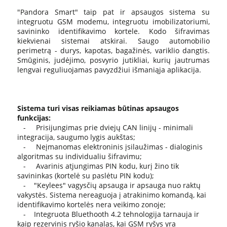
"Pandora Smart" taip pat ir apsaugos sistema su
integruotu GSM modemu, integruotu imobilizatoriumi,
savininko identifikavimo kortele. Kodo šifravimas
kiekvienai sistemai atskirai. Saugo automobilio
perimetrą - durys, kapotas, bagažinės, variklio dangtis.
Smūginis, judėjimo, posvyrio jutikliai, kurių jautrumas
lengvai reguliuojamas pavyzdžiui išmaniąja aplikacija.
Sistema turi visas reikiamas būtinas apsaugos
funkcijas:
- Prisijungimas prie dviejų CAN linijų - minimali
integracija, saugumo lygis aukštas;
- Neįmanomas elektroninis įsilaužimas - dialoginis
algoritmas su individualiu šifravimu;
- Avarinis atjungimas PIN kodu, kurį žino tik
savininkas (kortelė su paslėtu PIN kodu);
- "Keylees" vagysčių apsauga ir apsauga nuo raktų
vakystės. Sistema nereaguoja į atrakinimo komandą, kai
identifikavimo kortelės nera veikimo zonoje;
- Integruota Bluethooth 4.2 tehnologija tarnauja ir
kaip rezervinis ryšio kanalas, kai GSM ryšys yra