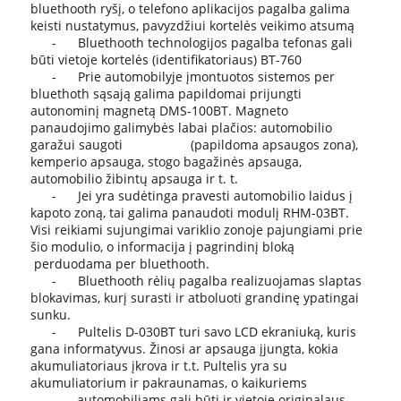
bluethooth ryšį, o telefono aplikacijos pagalba galima
keisti nustatymus, pavyzdžiui kortelės veikimo atsumą
- Bluethooth technologijos pagalba tefonas gali
būti vietoje kortelės (identifikatoriaus) BT-760
- Prie automobilyje įmontuotos sistemos per
bluethoth sąsają galima papildomai prijungti
autonominį magnetą DMS-100BT. Magneto
panaudojimo galimybės labai plačios: automobilio
garažui saugoti (papildoma apsaugos zona),
kemperio apsauga, stogo bagažinės apsauga,
automobilio žibintų apsauga ir t. t.
- Jei yra sudėtinga pravesti automobilio laidus į
kapoto zoną, tai galima panaudoti modulį RHM-03BT.
Visi reikiami sujungimai variklio zonoje pajungiami prie
šio modulio, o informacija į pagrindinį bloką
perduodama per bluethooth.
- Bluethooth rėlių pagalba realizuojamas slaptas
blokavimas, kurį surasti ir atboluoti grandinę ypatingai
sunku.
- Pultelis D-030BT turi savo LCD ekraniuką, kuris
gana informatyvus. Žinosi ar apsauga įjungta, kokia
akumuliatoriaus įkrova ir t.t. Pultelis yra su
akumuliatorium ir pakraunamas, o kaikuriems
automobiliams gali būti ir vietoje originalaus