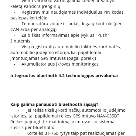
- Vienu vartotoju vardu galima stebėti ir valdyti
keletą Pandora įrenginių
- Registravimui naudojamas individualus PIN kodas
paslėpas kortelėje
- Temperatūra viduje ir lauke, degalų kontrolė (per
CAN arba per analogą)
- Žaibiškas informavimas apie įvykius "Push"
žinutėmis
- Visų registruotų automobilių faktinės kordinatės,
automobilio judėjimo istorija, kai papildomai
įmontuojamas GPS imtuvas (pagal poreikį)
- Akumuliatoriaus įkrovos monitoringas
Integruotos bluethoth 4.2 technologijos privalumai
Kaip galima panaudoti bluethooth sąsają?
- Jei reikia tikslių kordinačių, automobilio judėjimo
istorijos, tai papildomai reikės GPS imtuvo NAV-035BT.
Reikės pajungti tik maitinimą, o imtuvas su sistema
susiriš per bluethoth;
- Kortelės BT-760 ryšys taip pat realizuojamas per