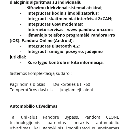
dialoginis algoritmas su individualiu
šifravimu kiekvienai sistemai atskirai;
- Integruotas kodinis imobilizatorius;
- Integruoti skaitmeniniai interfeisai 2xCAN;
- Integruotas GSM modemas;
- Interneto servisas - www.pandora-on.com;
- Išmaniojo telefono programėlė Pandora Pro
(iOS), Pandora Online (Android);
- Integruotas Bluetooth 4.2;
- Integruoti smūgio, posvyrio, judėjimo
jutikliai;
- Kuro lygio kontrolė ir kita informacija.
Sistemos komplektaciją sudaro :
Pagrindinis blokas Dvi kortelės BT-760
Temperatūros daviklis Jungiamieji laidai
Automobilio užvedimas
Tai unikalus Pandore Bypass, Pandora CLONE
technologijomis paremtas beraktis automobilio
užvedimas, kai gamyklinis imobilizatorius apeinamas