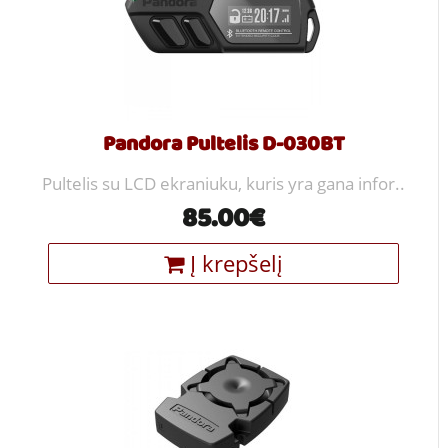
Pandora Pultelis D-030BT
Pultelis su LCD ekraniuku, kuris yra gana infor..
85.00€
Į krepšelį