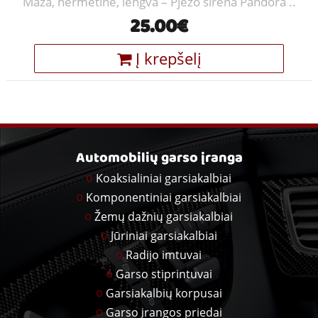
Maža, hermetinė, lengva – Pjezo sirena Pandora ..
25.00€
Į krepšelį
Automobilių garso įranga
Koaksialiniai garsiakalbiai
Komponentiniai garsiakalbiai
Žemų dažnių garsiakalbiai
Jūriniai garsiakalbiai
Radijo imtuvai
Garso stiprintuvai
Garsiakalbių korpusai
Garso įrangos priedai