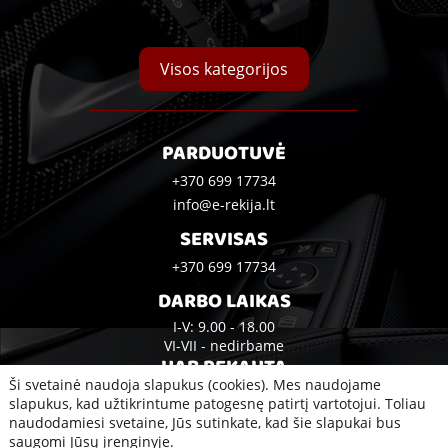
Visos kategorijos
PARDUOTUVĖ
+370 699 17734
info@e-rekija.lt
SERVISAS
+370 699 17734
DARBO LAIKAS
I-V: 9.00 - 18.00
VI-VII - nedirbame
UAB REKAUTA
Ši svetainė naudoja slapukus (cookies). Mes naudojame
Bijūnų g. 10A, Klaipėda
slapukus, kad užtikrintume patogesnę patirtį vartotojui. Toliau
naudodamiesi svetaine, Jūs sutinkate, kad šie slapukai bus
saugomi Jūsų įrenginyje.