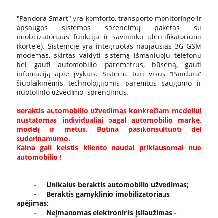
"Pandora Smart" yra komforto, transporto monitoringo ir
apsaugos sistemos sprendimų paketas su
imobilizatoriaus funkcija ir savininko identifikatoriumi
(kortele). Sistemoje yra integruotas naujausias 3G GSM
modemas, skirtas valdyti sistemą išmaniuoju telefonu
bei gauti automobilio paremetrus, būseną, gauti
infomaciją apie įvykius. Sistema turi visus ‘’Pandora”
šiuolaikinėmis technologijomis paremtus saugumo ir
nuotolinio užvedimo sprendimus.
Beraktis automobilio užvedimas konkrečiam modeliui
nustatomas individualiai pagal automobilio markę,
modelį ir metus. Būtina pasikonsultuoti dėl
suderinamumo.
Kaina gali keistis kliento naudai priklausomai nuo
automobilio !
- Unikalus beraktis automobilio užvedimas;
- Beraktis gamyklinio imobilizatoriaus
apėjimas;
- Neįmanomas elektroninis įsilaužimas -