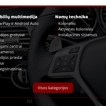
ilių multimedija
Namų technika
arPlay ir Android Auto
Kolonėlės
Aktyvinės kolonėlės
dijos grotuvai
Instaliacinės sistemos
iai
ojami centrai
kameros
dijos priedai
iai
egistratoriai
Visos kategorijos