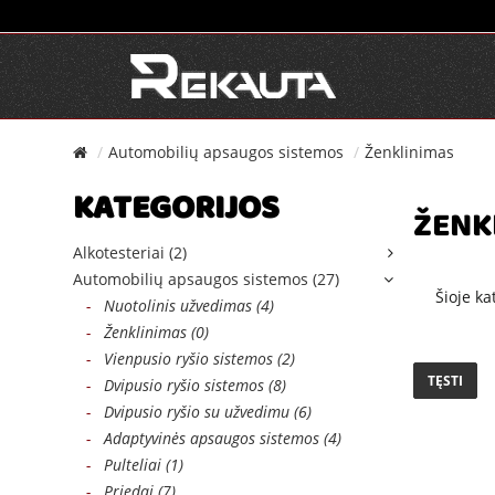
Automobilių apsaugos sistemos
Ženklinimas
KATEGORIJOS
ŽENK
Alkotesteriai (2)
Automobilių apsaugos sistemos (27)
Šioje ka
-
Nuotolinis užvedimas (4)
-
Ženklinimas (0)
-
Vienpusio ryšio sistemos (2)
TĘSTI
-
Dvipusio ryšio sistemos (8)
-
Dvipusio ryšio su užvedimu (6)
-
Adaptyvinės apsaugos sistemos (4)
-
Pulteliai (1)
-
Priedai (7)