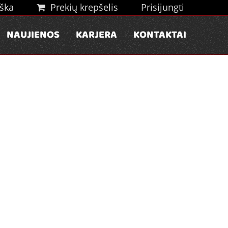
ška
Prekių krepšelis
Prisijungti
NAUJIENOS
KARJERA
KONTAKTAI