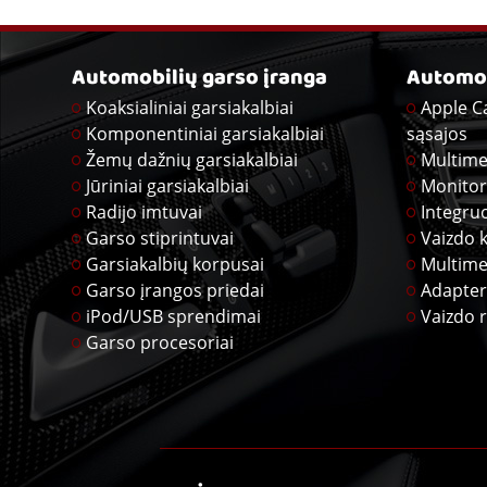
Automobilių garso įranga
Automob
Koaksialiniai garsiakalbiai
Apple C
Komponentiniai garsiakalbiai
sąsajos
Žemų dažnių garsiakalbiai
Multime
Jūriniai garsiakalbiai
Monitor
Radijo imtuvai
Integru
Garso stiprintuvai
Vaizdo 
Garsiakalbių korpusai
Multime
Garso įrangos priedai
Adapter
iPod/USB sprendimai
Vaizdo r
Garso procesoriai