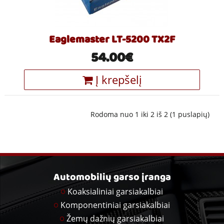
Eaglemaster LT-5200 TX2F
54.00€
Į krepšelį
Rodoma nuo 1 iki 2 iš 2 (1 puslapių)
Automobilių garso įranga
Koaksialiniai garsiakalbiai
Komponentiniai garsiakalbiai
Žemų dažnių garsiakalbiai