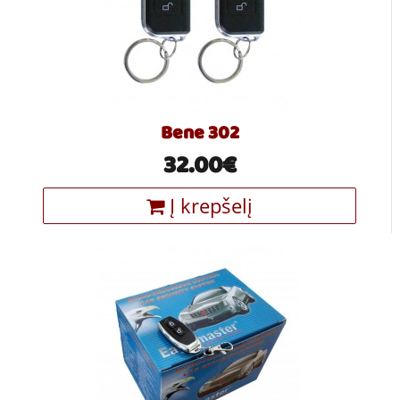
Bene 302
32.00€
Į krepšelį