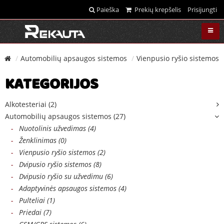
Paieška
Prekių krepšelis
Prisijungti
Automobilių apsaugos sistemos
Vienpusio ryšio sistemos
KATEGORIJOS
Alkotesteriai (2)
Automobilių apsaugos sistemos (27)
-
Nuotolinis užvedimas (4)
-
Ženklinimas (0)
-
Vienpusio ryšio sistemos (2)
-
Dvipusio ryšio sistemos (8)
-
Dvipusio ryšio su užvedimu (6)
-
Adaptyvinės apsaugos sistemos (4)
-
Pulteliai (1)
-
Priedai (7)