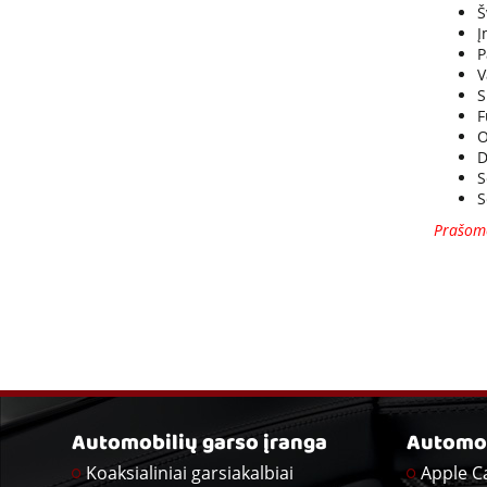
Š
Į
P
V
S
F
O
D
S
S
Prašome
Automobilių garso įranga
Automob
Koaksialiniai garsiakalbiai
Apple C