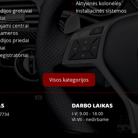
Aktyvinės kolonėlės
dijos grotuvai
Instaliacinės sistemos
iai
ojami centrai
kameros
dijos priedai
iai
egistratoriai
Visos kategorijos
AS
DARBO LAIKAS
I-V: 9.00 - 18.00
7734
VI-VII - nedirbame