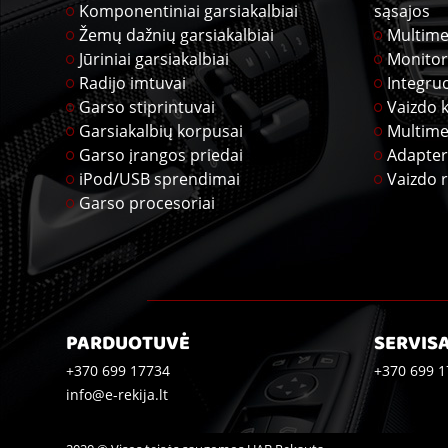
Komponentiniai garsiakalbiai
sąsajos
Žemų dažnių garsiakalbiai
Multime
Jūriniai garsiakalbiai
Monitor
Radijo imtuvai
Integru
Garso stiprintuvai
Vaizdo 
Garsiakalbių korpusai
Multime
Garso įrangos priedai
Adapter
iPod/USB sprendimai
Vaizdo r
Garso procesoriai
PARDUOTUVĖ
SERVIS
+370 699 17734
+370 699 1
info@e-rekija.lt