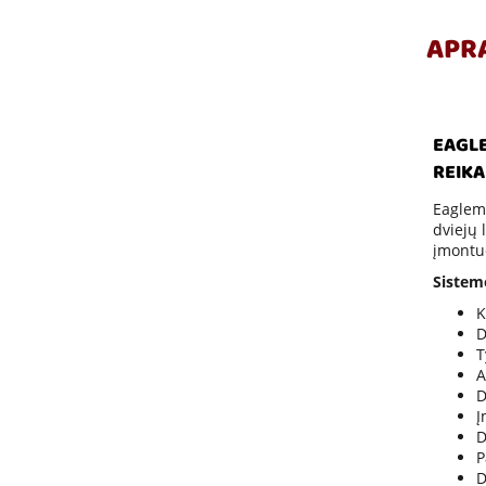
APR
EAGLE
REIKA
Eaglema
dviejų 
įmontuo
Sistem
K
D
T
A
D
Į
D
P
D