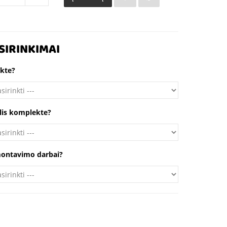
SIRINKIMAI
kte?
klis komplekte?
 montavimo darbai?