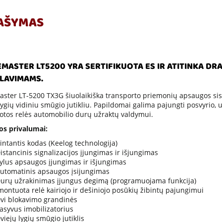
AŠYMAS
MASTER LT5200 YRA SERTIFIKUOTA ES IR ATITINKA DRA
LAVIMAMS.
ster LT-5200 TX3G šiuolaikiška transporto priemonių apsaugos sist
lygių vidiniu smūgio jutikliu. Papildomai galima pajungti posvyrio, ult
tos relės automobilio durų užraktų valdymui.
os privalumai:
intantis kodas (Keelog technologija)
istancinis signalizacijos įjungimas ir išjungimas
ylus apsaugos įjungimas ir išjungimas
utomatinis apsaugos įsijungimas
urų užrakinimas įjungus degimą (programuojama funkcija)
montuota relė kairiojo ir dešiniojo posūkių žibintų pajungimui
vi blokavimo grandinės
asyvus imobilizatorius
viejų lygių smūgio jutiklis