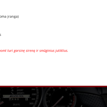
doma įranga)
s
mt turi garsinę sireną ir smūginius jutiklius.