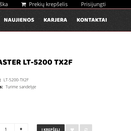
ška
Prekių krepšelis
Prisijungti
NAUJIENOS
KARJERA
KONTAKTAI
STER LT-5200 TX2F
:
LT-5200-TX2F
s:
Turime sandelyje
Į KREPŠELĮ