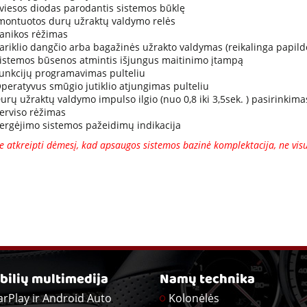
viesos diodas parodantis sistemos būklę
montuotos durų užraktų valdymo relės
anikos rėžimas
ariklio dangčio arba bagažinės užrakto valdymas (reikalinga papil
istemos būsenos atmintis išjungus maitinimo įtampą
unkcijų programavimas pulteliu
peratyvus smūgio jutiklio atjungimas pulteliu
urų užraktų valdymo impulso ilgio (nuo 0,8 iki 3,5sek. ) pasirinkima
erviso rėžimas
ergėjimo sistemos pažeidimų indikacija
 atkreipti dėmesį, kad apsaugos sistemos bazinė komplektacija, ne visuo
ilių multimedija
Namų technika
arPlay ir Android Auto
Kolonėlės