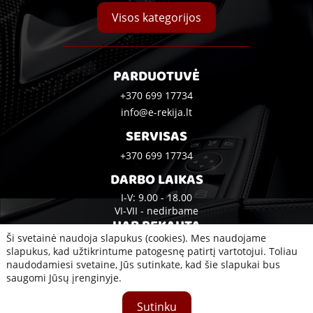
Visos kategorijos
PARDUOTUVĖ
+370 699 17734
info@e-rekija.lt
SERVISAS
+370 699 17734
DARBO LAIKAS
I-V: 9.00 - 18.00
VI-VII - nedirbame
UAB REKAUTA
Ši svetainė naudoja slapukus (cookies). Mes naudojame
Bijūnų g. 10A, Klaipėda
slapukus, kad užtikrintume patogesnę patirtį vartotojui. Toliau
naudodamiesi svetaine, Jūs sutinkate, kad šie slapukai bus
saugomi Jūsų įrenginyje.
2020 © Visos teisės saugomos UAB Rekauta
Sutinku