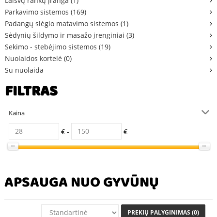
Laisvų rankų įranga (1)
Parkavimo sistemos (169)
Padangų slėgio matavimo sistemos (1)
Sėdynių šildymo ir masažo įrenginiai (3)
Sekimo - stebėjimo sistemos (19)
Nuolaidos kortelė (0)
Su nuolaida
FILTRAS
Kaina
€ -
€
APSAUGA NUO GYVŪNŲ
PREKIŲ PALYGINIMAS (0)