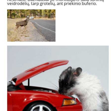
veidrodėlių, tarp grotelių, ant priekinio buferio.