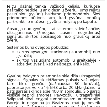
Jeigu dažnai tenka važiuoti keliais, kuriuose
pasitaiko nedidelių ar didesnių žvėrių, Jums reiktų
pasirūpinti gyvūnų baidymo priemonėmis. Šios
priemonės būtinos tam, kad gyvūnai nebūtų
partrenkti, o mažesni gyvūnai nelystų po kapotu.
Apsauga nuo gyvūnų - tai sistemos skleidžiančios
ultragarsinius (žmogaus ausimi negirdimus)
signalus, skirtos apsisaugoti nuo graužikų arba
žvėrių.
Sistemos būna dvejopo pobūdžio:
skirtos apsaugoti stacionarų automobilį nuo
graužikų
skirtos važiuojant automobiliu greitkelyje -
atbaidyti žvėris, kad neišbėgtų ant kelio.
Gyvūnų baidymo priemonės skleidžia ultragarsinį
signalą. Signalas skleidžiamas pulsais važiuojant
tam tikru greičiu (dažniausiai 50 km/val.),
paprastai jos veikia 16 kHZ arba 20 kHz dažniu, o
pats garsas sklinda apie 400 m spinduliu. Šio garso
visiškai negirdi žmonės. Pavyzdžiui, ultragarsiniai
švilpukai labai lengvai sumontuojami automobilio
išorėje ir negadina jo išvaizdos, mat jų beveik
nesimato. Dažniausiai jie montuojami šalia šoninių