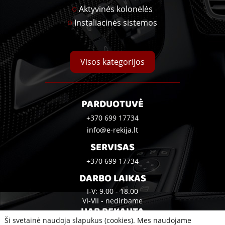
Aktyvinės kolonėlės
Instaliacinės sistemos
Visos kategorijos
PARDUOTUVĖ
+370 699 17734
info@e-rekija.lt
SERVISAS
+370 699 17734
DARBO LAIKAS
I-V: 9.00 - 18.00
VI-VII - nedirbame
UAB REKAUTA
Ši svetainė naudoja slapukus (cookies). Mes naudojame