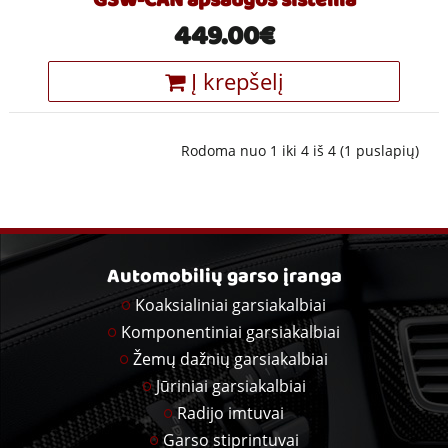
GSW-CAN apsaugos sistema
449.00€
Į krepšelį
Rodoma nuo 1 iki 4 iš 4 (1 puslapių)
Automobilių garso įranga
Koaksialiniai garsiakalbiai
Komponentiniai garsiakalbiai
Žemų dažnių garsiakalbiai
Jūriniai garsiakalbiai
Radijo imtuvai
Garso stiprintuvai