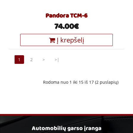
Pandora TCM-6
74.00€
Į krepšelį
1
2
>
>|
Rodoma nuo 1 iki 15 iš 17 (2 puslapių)
Automobilių garso įranga