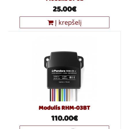
25.00€
Į krepšelį
Modulis RHM-03BT
110.00€