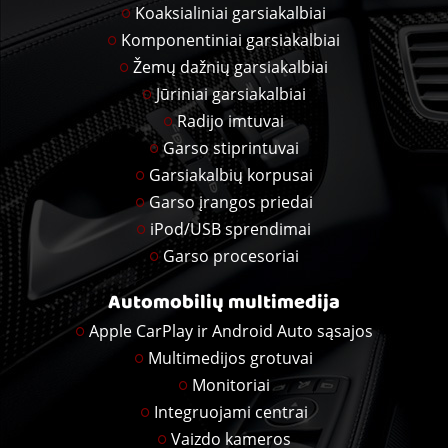
Koaksialiniai garsiakalbiai
Komponentiniai garsiakalbiai
Žemų dažnių garsiakalbiai
Jūriniai garsiakalbiai
Radijo imtuvai
Garso stiprintuvai
Garsiakalbių korpusai
Garso įrangos priedai
iPod/USB sprendimai
Garso procesoriai
Automobilių multimedija
Apple CarPlay ir Android Auto sąsajos
Multimedijos grotuvai
Monitoriai
Integruojami centrai
Vaizdo kameros