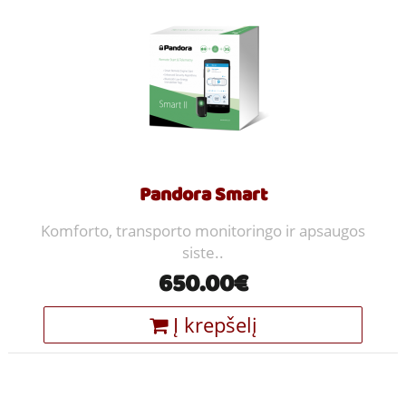
Pandora Smart
Komforto, transporto monitoringo ir apsaugos
siste..
650.00€
Į krepšelį