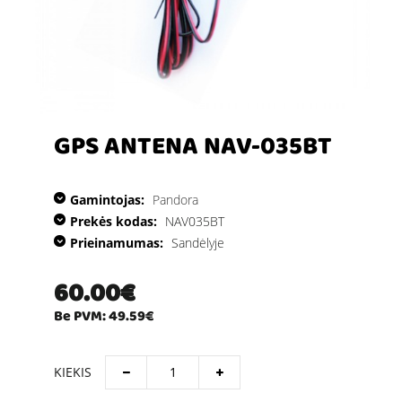
GPS ANTENA NAV-035BT
Gamintojas:
Pandora
Prekės kodas:
NAV035BT
Prieinamumas:
Sandėlyje
60.00€
Be PVM: 49.59€
KIEKIS