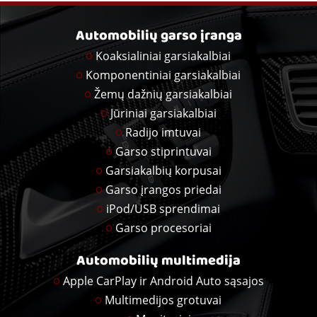
Automobilių garso įranga
Koaksialiniai garsiakalbiai
Komponentiniai garsiakalbiai
Žemų dažnių garsiakalbiai
Jūriniai garsiakalbiai
Radijo imtuvai
Garso stiprintuvai
Garsiakalbių korpusai
Garso įrangos priedai
iPod/USB sprendimai
Garso procesoriai
Automobilių multimedija
Apple CarPlay ir Android Auto sąsajos
Multimedijos grotuvai