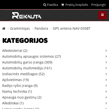
Paieška
Prekių krepšelis
Prisijungti
Gramintojas
Pandora
GPS antena NAV-035BT
KATEGORIJOS
Alkotesteriai (2)
Automobilių apsaugos sistemos (27)
Automobilių garso įranga (309)
Automobilių multimedija (161)
Izoliacinės medžiagos (52)
Apšvietimas (19)
Radijo ryšio įranga (9)
Namų technika (1)
Apsauga nuo gyvūnų (2)
Alkoblokai (1)
Laisvų rankų įranga (1)