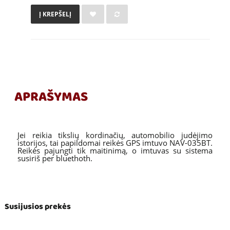
Į KREPŠELĮ
APRAŠYMAS
Jei reikia tikslių kordinačių, automobilio judėjimo
istorijos, tai papildomai reikės GPS imtuvo NAV-035BT.
Reikės pajungti tik maitinimą, o imtuvas su sistema
susiriš per bluethoth.
Susijusios prekės