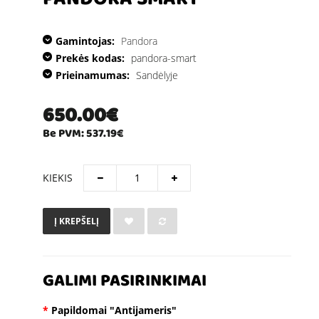
PANDORA SMART
Gamintojas:
Pandora
Prekės kodas:
pandora-smart
Prieinamumas:
Sandėlyje
650.00€
Be PVM: 537.19€
KIEKIS
Į KREPŠELĮ
GALIMI PASIRINKIMAI
Papildomai "Antijameris"