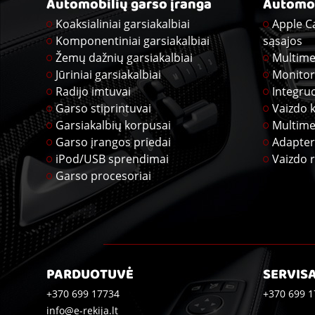
Automobilių garso įranga
Automob
Koaksialiniai garsiakalbiai
Apple C
Komponentiniai garsiakalbiai
sąsajos
Žemų dažnių garsiakalbiai
Multime
Jūriniai garsiakalbiai
Monitor
Radijo imtuvai
Integru
Garso stiprintuvai
Vaizdo 
Garsiakalbių korpusai
Multime
Garso įrangos priedai
Adapter
iPod/USB sprendimai
Vaizdo r
Garso procesoriai
PARDUOTUVĖ
SERVIS
+370 699 17734
+370 699 1
info@e-rekija.lt