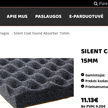
Paie
APIE MUS
PASLAUGOS
E-PARDUOTUVĖ
žiagos
Silent Coat Sound Absorber 15mm
SILENT 
15MM
Gamintojas:
Prekės kodas
Prieinamuma
11.13€
Be PVM: 9.20€