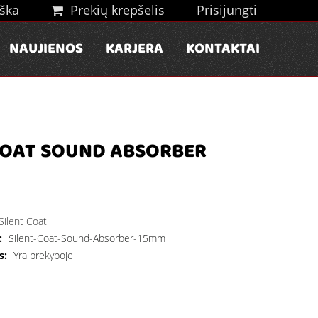
ška
Prekių krepšelis
Prisijungti
NAUJIENOS
KARJERA
KONTAKTAI
COAT SOUND ABSORBER
Silent Coat
:
Silent-Coat-Sound-Absorber-15mm
s:
Yra prekyboje