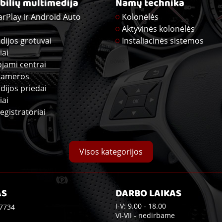
ilių multimedija
Namų technika
arPlay ir Android Auto
Kolonėlės
Aktyvinės kolonėlės
dijos grotuvai
Instaliacinės sistemos
iai
ojami centrai
kameros
dijos priedai
iai
egistratoriai
Visos kategorijos
AS
DARBO LAIKAS
I-V: 9.00 - 18.00
7734
VI-VII - nedirbame