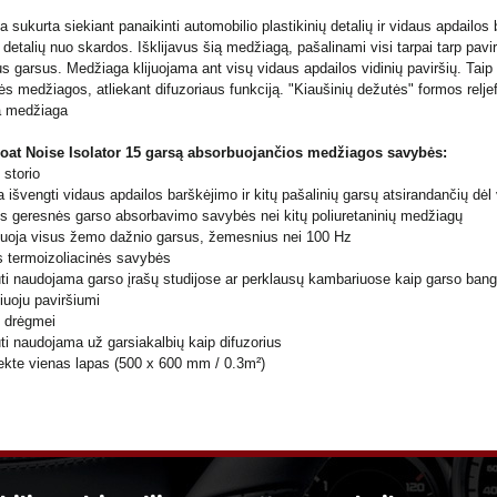
 sukurta siekiant panaikinti automobilio plastikinių detalių ir vidaus apdail
 detalių nuo skardos. Išklijavus šią medžiagą, pašalinami visi tarpai tarp pavirši
us garsus. Medžiaga klijuojama ant visų vidaus apdailos vidinių paviršių. Taip
nės medžiagos, atliekant difuzoriaus funkciją. "Kiaušinių dežutės" formos relj
a medžiaga
Coat Noise Isolator 15 garsą absorbuojančios medžiagos savybės:
storio
 išvengti vidaus apdailos barškėjimo ir kitų pašalinių garsų atsirandančių dėl vi
us geresnės garso absorbavimo savybės nei kitų poliuretaninių medžiagų
buoja visus žemo dažnio garsus, žemesnius nei 100 Hz
s termoizoliacinės savybės
ūti naudojama garso įrašų studijose ar perklausų kambariuose kaip garso bangų
niuoju paviršiumi
i drėgmei
ūti naudojama už garsiakalbių kaip difuzorius
kte vienas lapas (500 x 600 mm / 0.3m²)