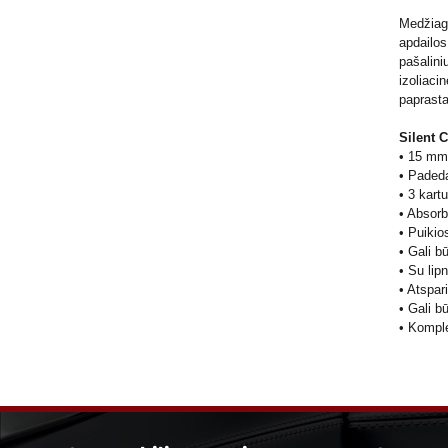
Medžiaga
apdailos
pašalini
izoliaci
paprast
Silent 
• 15 mm 
• Padeda
• 3 kart
• Absor
• Puikio
• Gali b
• Su lip
• Atspar
• Gali b
• Komple