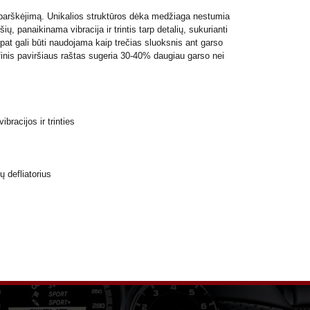
os barškėjimą. Unikalios struktūros dėka medžiaga nestumia
ų, panaikinama vibracija ir trintis tarp detalių, sukurianti
 pat gali būti naudojama kaip trečias sluoksnis ant garso
efinis paviršiaus raštas sugeria 30-40% daugiau garso nei
bracijos ir trinties
 defliatorius