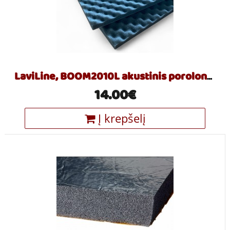
LaviLine, BOOM2010L akustinis porolonas triukšmų slopinimui, lipnus
14.00€
Į krepšelį