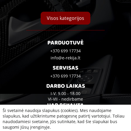
Visos kategorijos
PARDUOTUVĖ
+370 699 17734
info@e-rekija.lt
SERVISAS
+370 699 17734
DARBO LAIKAS
I-V: 9.00 - 18.00
VI-VII - nedirbame
UAB REKAUTA
Ši svetainė naudoja slapukus (cookies). Mes naudojame
Bijūnų g. 10A, Klaipėda
slapukus, kad užtikrintume patogesnę patirtį vartotojui. Toliau
naudodamiesi svetaine, Jūs sutinkate, kad šie slapukai bus
saugomi Jūsų įrenginyje.
2020 © Visos teisės saugomos UAB Rekauta