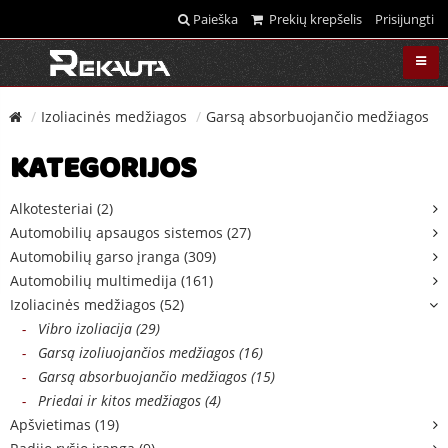
Paieška
Prekių krepšelis
Prisijungti
Izoliacinės medžiagos
Garsą absorbuojančio medžiagos
KATEGORIJOS
Alkotesteriai (2)
Automobilių apsaugos sistemos (27)
Automobilių garso įranga (309)
Automobilių multimedija (161)
Izoliacinės medžiagos (52)
-
Vibro izoliacija (29)
-
Garsą izoliuojančios medžiagos (16)
-
Garsą absorbuojančio medžiagos (15)
-
Priedai ir kitos medžiagos (4)
Apšvietimas (19)