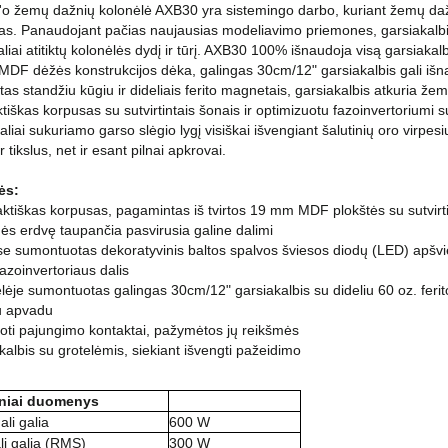
 žemų dažnių kolonėlė AXB30 yra sistemingo darbo, kuriant žemų dažnių
tas. Panaudojant pačias naujausias modeliavimo priemones, garsiakalbio 
aliai atitiktų kolonėlės dydį ir tūrį. AXB30 100% išnaudoja visą garsiak
 MDF dėžės konstrukcijos dėka, galingas 30cm/12" garsiakalbis gali iš
as standžiu kūgiu ir dideliais ferito magnetais, garsiakalbis atkuria žemus
iškas korpusas su sutvirtintais šonais ir optimizuotu fazoinvertoriumi s
liai sukuriamo garso slėgio lygį visiškai išvengiant šalutinių oro virpes
r tikslus, net ir esant pilnai apkrovai.
ės:
ktiškas korpusas, pagamintas iš tvirtos 19 mm MDF plokštės su sutvirtin
ės erdvę taupančia pasvirusia galine dalimi
se sumontuotas dekoratyvinis baltos spalvos šviesos diodų (LED) apšv
fazoinvertoriaus dalis
ėlėje sumontuotas galingas 30cm/12" garsiakalbis su dideliu 60 oz. ferito
u apvadu
iuoti pajungimo kontaktai, pažymėtos jų reikšmės
kalbis su grotelėmis, siekiant išvengti pažeidimo
niai duomenys
li galia
600 W
i galia (RMS)
300 W