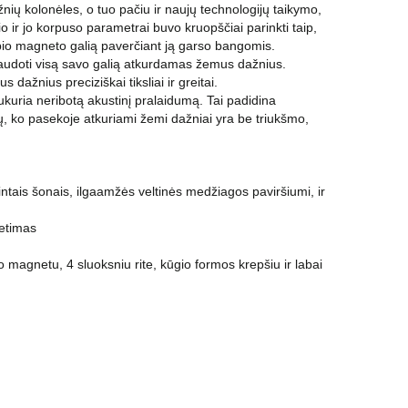
 kolonėles, o tuo pačiu ir naujų technologijų taikymo,
ir jo korpuso parametrai buvo kruopščiai parinkti taip,
albio magneto galią paverčiant ją garso bangomis.
naudoti visą savo galią atkurdamas žemus dažnius.
 dažnius preciziškai tiksliai ir greitai.
ukuria neribotą akustinį pralaidumą. Tai padidina
ių, ko pasekoje atkuriami žemi dažniai yra be triukšmo,
tais šonais, ilgaamžės veltinės medžiagos paviršiumi, ir
ietimas
 magnetu, 4 sluoksniu rite, kūgio formos krepšiu ir labai