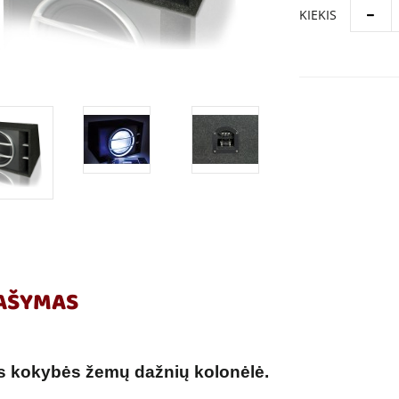
KIEKIS
AŠYMAS
s kokybės žemų dažnių kolonėlė.