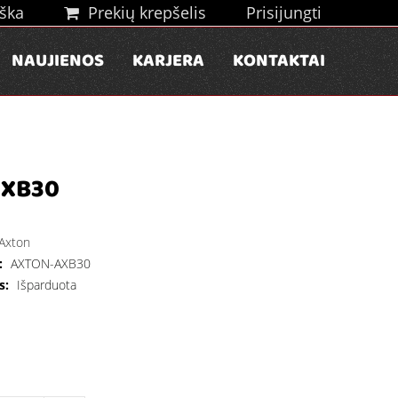
ška
Prekių krepšelis
Prisijungti
NAUJIENOS
KARJERA
KONTAKTAI
AXB30
Axton
:
AXTON-AXB30
s:
Išparduota