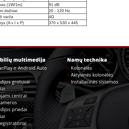
mas (1W/1m)
91 dB
mi dažniai
20 - 120 Hz
i varža
4Ω
s (A x I x P)
370 x 530 x 445
ilių multimedija
Namų technika
arPlay ir Android Auto
Kolonėlės
Aktyvinės kolonėlės
dijos grotuvai
Instaliacinės sistemos
iai
ojami centrai
kameros
dijos priedai
iai
egistratoriai