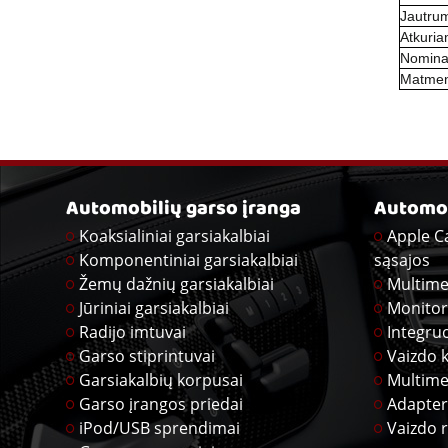
Jautru
Atkuria
Nominal
Matmeny
Automobilių garso įranga
Automob
Koaksialiniai garsiakalbiai
Apple C
Komponentiniai garsiakalbiai
sąsajos
Žemų dažnių garsiakalbiai
Multime
Jūriniai garsiakalbiai
Monitor
Radijo imtuvai
Integru
Garso stiprintuvai
Vaizdo 
Garsiakalbių korpusai
Multime
Garso įrangos priedai
Adapter
iPod/USB sprendimai
Vaizdo r