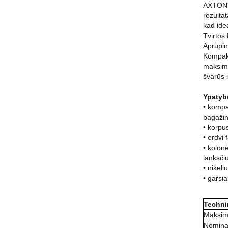
AXTON'o
rezulta
kad ide
Tvirtos
Aprūpint
Kompakt
maksima
švarūs i
Ypatyb
• kompa
bagažin
• korpu
• erdvi 
• kolon
lanksči
• nikel
• garsia
Techni
Maksima
Nominal