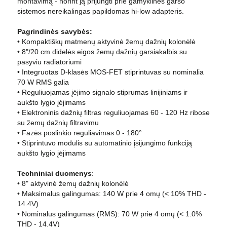
montavimą - norint ją prijungti prie gamyklinės garso
sistemos nereikalingas papildomas hi-low adapteris.
Pagrindinės savybės:
• Kompaktiškų matmenų aktyvinė žemų dažnių kolonėlė
• 8"/20 cm didelės eigos žemų dažnių garsiakalbis su
pasyviu radiatoriumi
• Integruotas D-klasės MOS-FET stiprintuvas su nominalia
70 W RMS galia
• Reguliuojamas įėjimo signalo stiprumas linijiniams ir
aukšto lygio įėjimams
• Elektroninis dažnių filtras reguliuojamas 60 - 120 Hz ribose
su žemų dažnių filtravimu
• Fazės poslinkio reguliavimas 0 - 180°
• Stiprintuvo modulis su automatinio įsijungimo funkciją
aukšto lygio įėjimams
Techniniai duomenys
:
• 8" aktyvinė žemų dažnių kolonėlė
• Maksimalus galingumas: 140 W prie 4 omų (< 10% THD -
14.4V)
• Nominalus galingumas (RMS): 70 W prie 4 omų (< 1.0%
THD - 14.4V)