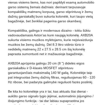
vienas visiems tiems, kas nori papildyti esamą automobilio
garso sistemą žemais dažniais: derinant tarpusavyje
kompaktiškų matmenų korpusą, garso stiprintuvą ir žemų
dažnių garsiakalbį buvo sukurta kolonėlė, kuri taupo vietą
bagažinėje, bet ženkliai pagerina garso skambesį.
Kompaktiška, galinga ir modernaus dizaino - tokiu šūkiu
vadovaudamasis Axton'as kurė naująją kolonėlę. AXB20A
sukurta visiems muzikos mylėtojams, kurie neįsivaizduoja
muzikos be žemų dažnių. Dėl 8.3 litro vidinio tūrio ir
nedidelių matmenų 22 x 27.5 x 28.5 cm šią kolonėlę
paprasta sumontuoti net ir mažiausioje bagažinėje.
AXB20A aprūpinta galingu 20 cm (8 ") didelės eigos
garsiakalbiu ir D-klasės MOSFET stiprintuvu
garantuojančiais maksimalią 140 W galią. Kolonėlėje taip
pat integruotas žemų dažnių filtras, reguliuojamas 60 - 120
Hz ribose, bei padaryta galimybė reguliuoti fazės poslinkį.
Be kita ko kolonėlėje yra ir tai, kas aktualu šiai dienai -
aukšto garso signalo lygio įėjimai, automatinio įsijungimo /
išsijungimo funkcija - tai dar labiau supaprastina jos