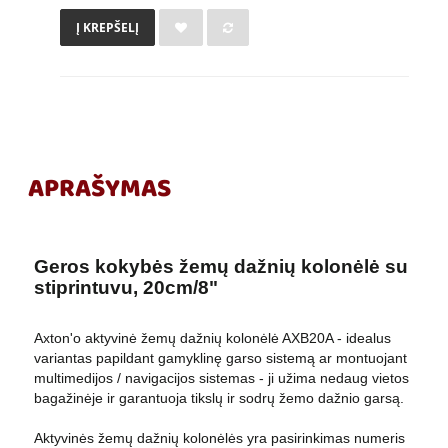
Į KREPŠELĮ
APRAŠYMAS
Geros kokybės žemų dažnių kolonėlė su
stiprintuvu, 20cm/8"
Axton'o aktyvinė žemų dažnių kolonėlė AXB20A - idealus
variantas papildant gamyklinę garso sistemą ar montuojant
multimedijos / navigacijos sistemas - ji užima nedaug vietos
bagažinėje ir garantuoja tikslų ir sodrų žemo dažnio garsą.
Aktyvinės žemų dažnių kolonėlės yra pasirinkimas numeris