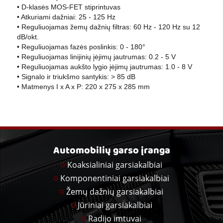
• D-klasės MOS-FET stiprintuvas
• Atkuriami dažniai: 25 - 125 Hz
• Reguliuojamas žemų dažnių filtras: 60 Hz - 120 Hz su 12
dB/okt.
• Reguliuojamas fazės poslinkis: 0 - 180°
• Reguliuojamas linijinių įėjimų jautrumas: 0.2 - 5 V
• Reguliuojamas aukšto lygio įėjimų jautrumas: 1.0 - 8 V
• Signalo ir triukšmo santykis: > 85 dB
• Matmenys I x A x P: 220 x 275 x 285 mm
Automobilių garso įranga
Koaksialiniai garsiakalbiai
Komponentiniai garsiakalbiai
Žemų dažnių garsiakalbiai
Jūriniai garsiakalbiai
Radijo imtuvai