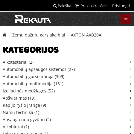
Paieška
Prekių krepšelis
Prisijungti
Žemų dažnių garsiakalbiai
AXTON AXB20A
KATEGORIJOS
Alkotesteriai (2)
Automobilių apsaugos sistemos (27)
Automobilių garso įranga (309)
Automobilių multimedija (161)
Izoliacinės medžiagos (52)
Apšvietimas (19)
Radijo ryšio įranga (9)
Namų technika (1)
Apsauga nuo gyvūnų (2)
Alkoblokai (1)
Laisvų rankų įranga (1)