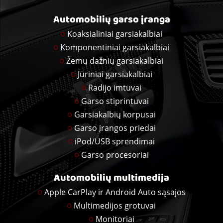
Automobilių garso įranga
Koaksialiniai garsiakalbiai
Komponentiniai garsiakalbiai
Žemų dažnių garsiakalbiai
Jūriniai garsiakalbiai
Radijo imtuvai
Garso stiprintuvai
Garsiakalbių korpusai
Garso įrangos priedai
iPod/USB sprendimai
Garso procesoriai
Automobilių multimedija
Apple CarPlay ir Android Auto sąsajos
Multimedijos grotuvai
Monitoriai