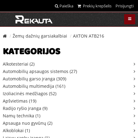
Paieška
Prekių krepšelis
Prisijungti
Žemų dažnių garsiakalbiai
AXTON ATB216
KATEGORIJOS
Alkotesteriai (2)
Automobilių apsaugos sistemos (27)
Automobilių garso įranga (309)
Automobilių multimedija (161)
Izoliacinės medžiagos (52)
Apšvietimas (19)
Radijo ryšio įranga (9)
Namų technika (1)
Apsauga nuo gyvūnų (2)
Alkoblokai (1)
Laisvų rankų įranga (1)