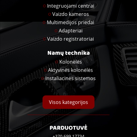
Integruojami centrai
Vaizdo kameros
Multimedijos priedai
Adapteriai
Vaizdo registratoriai
Namų technika
Kolonėlės
Aktyvinės kolonėlės
Instaliacinės sistemos
Visos kategorijos
PARDUOTUVĖ
+370 699 17734