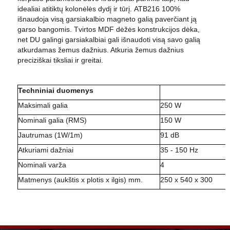
idealiai atitiktų kolonėlės dydį ir tūrį. ATB216 100%
išnaudoja visą garsiakalbio magneto galią paverčiant ją
garso bangomis. Tvirtos MDF dėžės konstrukcijos dėka,
net DU galingi garsiakalbiai gali išnaudoti visą savo galią
atkurdamas žemus dažnius. Atkuria žemus dažnius
preciziškai tiksliai ir greitai.
Techniniai duomenys
Maksimali galia
250 W
Nominali galia (RMS)
150 W
Jautrumas (1W/1m)
91 dB
Atkuriami dažniai
35 - 150 Hz
Nominali varža
4
Matmenys (aukštis x plotis x ilgis) mm.
250 x 540 x 300