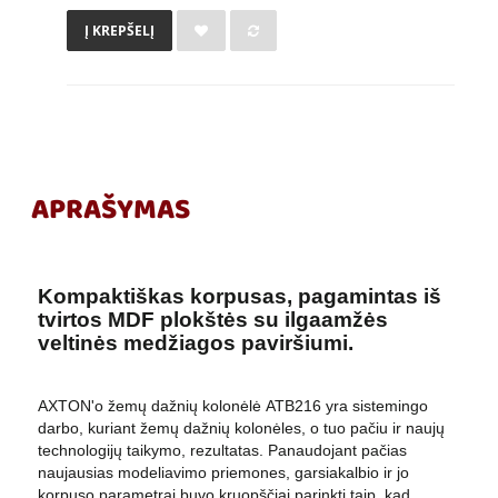
Į KREPŠELĮ
APRAŠYMAS
Kompaktiškas korpusas, pagamintas iš
tvirtos MDF plokštės su ilgaamžės
veltinės medžiagos paviršiumi.
AXTON'o žemų dažnių kolonėlė ATB216 yra sistemingo
darbo, kuriant žemų dažnių kolonėles, o tuo pačiu ir naujų
technologijų taikymo, rezultatas. Panaudojant pačias
naujausias modeliavimo priemones, garsiakalbio ir jo
korpuso parametrai buvo kruopščiai parinkti taip, kad