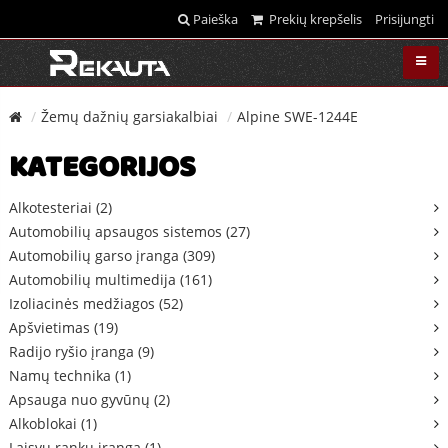
Paieška
Prekių krepšelis
Prisijungti
Žemų dažnių garsiakalbiai
Alpine SWE-1244E
KATEGORIJOS
Alkotesteriai (2)
Automobilių apsaugos sistemos (27)
Automobilių garso įranga (309)
Automobilių multimedija (161)
Izoliacinės medžiagos (52)
Apšvietimas (19)
Radijo ryšio įranga (9)
Namų technika (1)
Apsauga nuo gyvūnų (2)
Alkoblokai (1)
Laisvų rankų įranga (1)