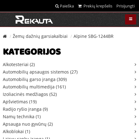
Paieška
Prekių krepšelis
Prisijungti
Žemų dažnių garsiakalbiai
Alpine SBG-1244BR
KATEGORIJOS
Alkotesteriai (2)
Automobilių apsaugos sistemos (27)
Automobilių garso įranga (309)
Automobilių multimedija (161)
Izoliacinės medžiagos (52)
Apšvietimas (19)
Radijo ryšio įranga (9)
Namų technika (1)
Apsauga nuo gyvūnų (2)
Alkoblokai (1)
Laisvų rankų įranga (1)