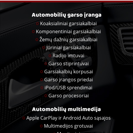
Automobilių garso įranga
Koaksialiniai garsiakalbiai
Komponentiniai garsiakalbiai
Žemų dažnių garsiakalbiai
Jūriniai garsiakalbiai
Radijo imtuvai
Garso stiprintuvai
Garsiakalbių korpusai
Garso įrangos priedai
iPod/USB sprendimai
Garso procesoriai
Automobilių multimedija
Apple CarPlay ir Android Auto sąsajos
Multimedijos grotuvai