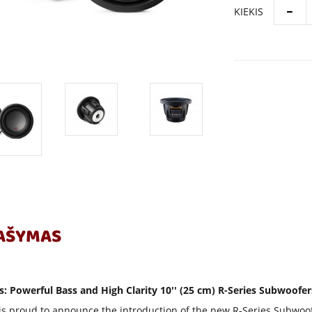
KIEKIS
AŠYMAS
s: Powerful Bass and High Clarity 10′′ (25 cm) R-Series Subwoofer
is proud to announce the introduction of the new R-Series Subwoofe