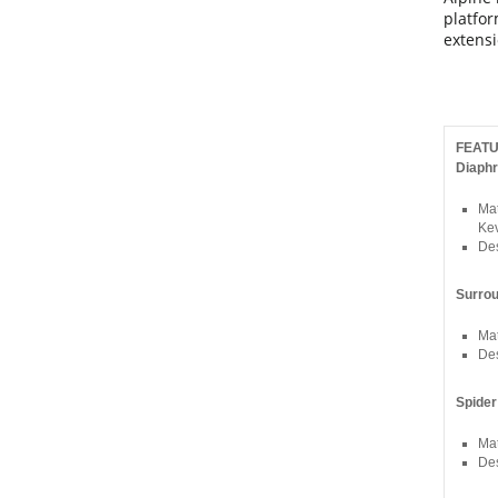
platfor
extensi
FEAT
Diaph
Mat
Kev
Des
Surro
Mat
Des
Spider
Mat
Des