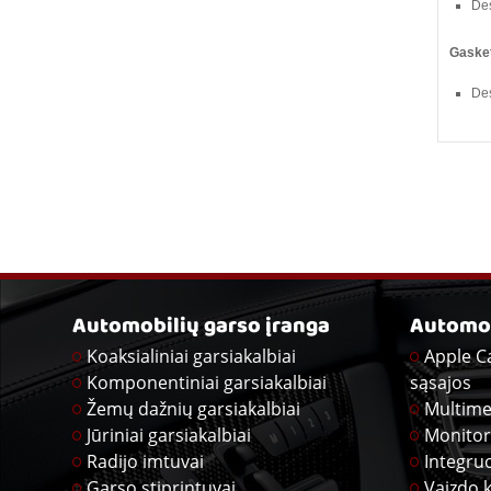
Des
Gaske
Des
Automobilių garso įranga
Automob
Koaksialiniai garsiakalbiai
Apple C
Komponentiniai garsiakalbiai
sąsajos
Žemų dažnių garsiakalbiai
Multime
Jūriniai garsiakalbiai
Monitor
Radijo imtuvai
Integru
Garso stiprintuvai
Vaizdo 