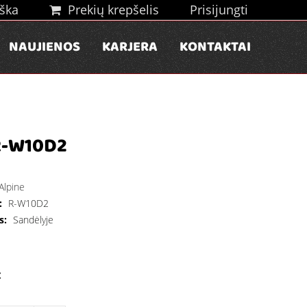
ška
Prekių krepšelis
Prisijungti
NAUJIENOS
KARJERA
KONTAKTAI
R-W10D2
Alpine
:
R-W10D2
s:
Sandėlyje
€