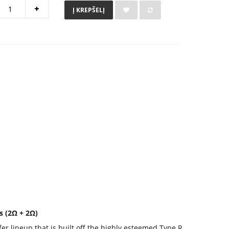
Į KREPŠELĮ
s (2Ω + 2Ω)
r lineup that is built off the highly esteemed Type R