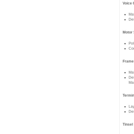
Voice 
Mat
Des
Motor 
Pol
Con
Frame
Mat
Des
Ma
Termin
Lay
Des
Tinsel