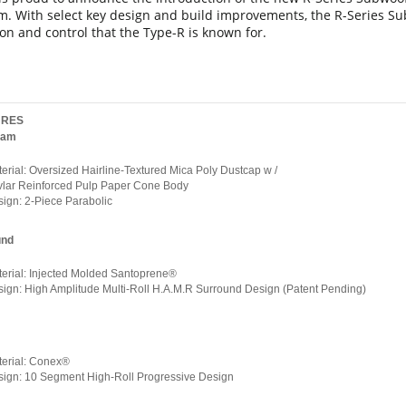
m. With select key design and build improvements, the R-Series Su
on and control that the Type-R is known for.
URES
ram
erial: Oversized Hairline-Textured Mica Poly Dustcap w /
lar Reinforced Pulp Paper Cone Body
ign: 2-Piece Parabolic
und
erial: Injected Molded Santoprene®
ign: High Amplitude Multi-Roll H.A.M.R Surround Design (Patent Pending)
erial: Conex®
ign: 10 Segment High-Roll Progressive Design