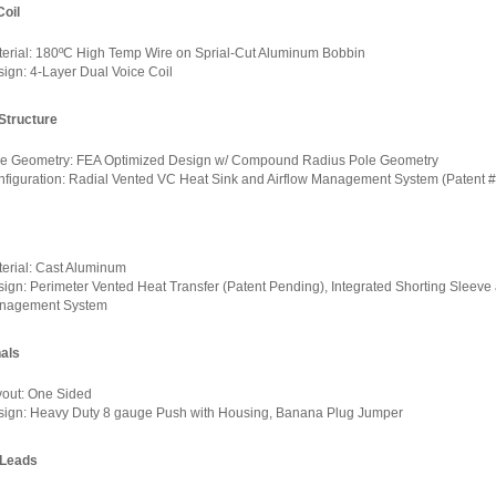
Coil
erial: 180ºC High Temp Wire on Sprial-Cut Aluminum Bobbin
ign: 4-Layer Dual Voice Coil
Structure
e Geometry: FEA Optimized Design w/ Compound Radius Pole Geometry
figuration: Radial Vented VC Heat Sink and Airflow Management System (Patent 
erial: Cast Aluminum
ign: Perimeter Vented Heat Transfer (Patent Pending), Integrated Shorting Sleeve 
nagement System
als
out: One Sided
ign: Heavy Duty 8 gauge Push with Housing, Banana Plug Jumper
 Leads