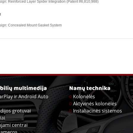
ign: Reinforced Layer Spider Integration (Patent #6,810,988)
t
ign: Concealed Mount Gasket System
ilių multimedija
Namų technika
arPlay ir Android Auto
Kolonėlės
Aktyvinės kolonėlės
dijos grotuvai
Instaliacinės sistemos
iai
ojami centrai
kameros