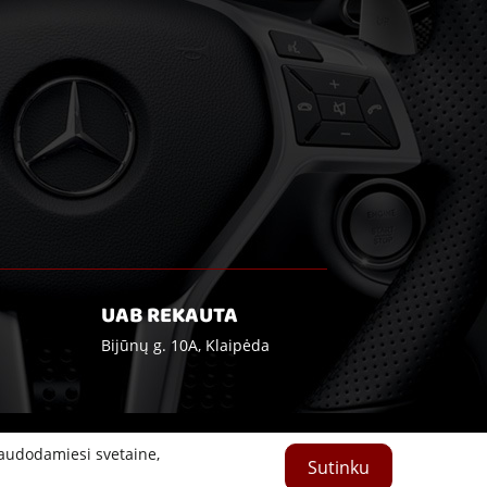
UAB REKAUTA
Bijūnų g. 10A, Klaipėda
naudodamiesi svetaine,
Sutinku