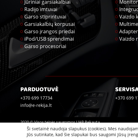
Jūriniai garsiakalbiai
Monitor
Radijo imtuvai
Integru
Garso stiprintuvai
Vaizdo 
Garsiakalbių korpusai
Multime
Garso įrangos priedai
Adapter
iPod/USB sprendimai
Vaizdo r
Garso procesoriai
PARDUOTUVĖ
SERVIS
+370 699 17734
+370 699 1
info@e-rekija.lt
2020 © Visos teisės saugomos UAB Rekauta
Ši svetainė naudoja slapukus (cookies). Mes naudojam
Jūs sutinkate, kad šie slapukai bus saugomi Jūsų įreng