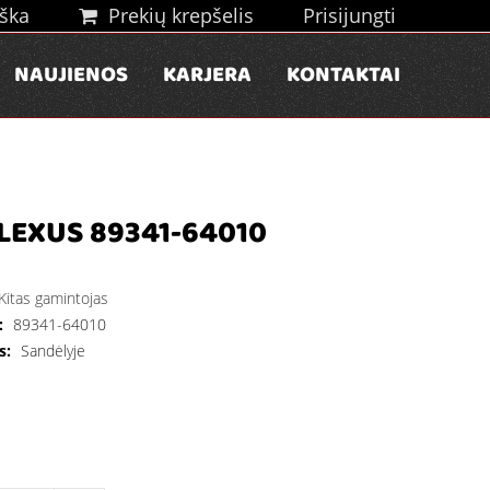
ška
Prekių krepšelis
Prisijungti
NAUJIENOS
KARJERA
KONTAKTAI
LEXUS 89341-64010
Kitas gamintojas
:
89341-64010
s:
Sandėlyje