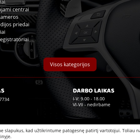
iai
ojami centrai
kameros
dijos priedai
iai
egistratoriai
Visos kategorijos
AS
DARBO LAIKAS
I-V: 9.00 - 18.00
7734
VI-VII - nedirbame
e slapukus, kad užtikrintume patogesnę patirtį vartotojui. Toliau 
inyje.