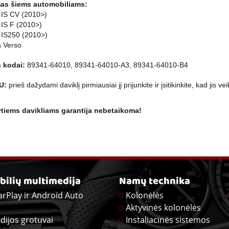
as šiems automobiliams:
 IS CV (2010>)
 IS F (2010>)
 IS250 (2010>)
a Verso
 kodai:
89341-64010, 89341-64010-A3, 89341-64010-B4
U:
prieš dažydami daviklį pirmiausiai jį prijunkite ir įsitikinkite, kad jis vei
tiems davikliams garantija nebetaikoma!
ilių multimedija
Namų technika
arPlay ir Android Auto
Kolonėlės
Aktyvinės kolonėlės
dijos grotuvai
Instaliacinės sistemos