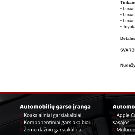
Tinkam
• Lexus
• Lexus
• Lexus
• Toyot
Detalės
SVARB
Nudažy
Automobilių garso įranga
Automob
Koaksialiniai garsiakalbiai
Apple C
Komponentiniai garsiakalbiai
sąsajos
Žemų dažnių garsiakalbiai
Multime