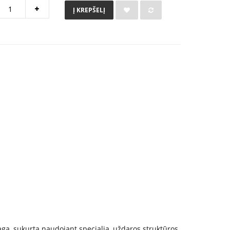
Į KREPŠELĮ
aga, sukurta naudojant specialią, uždaros struktūros