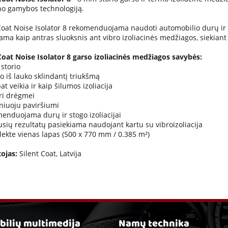
no gamybos technologiją.
Coat Noise Isolator 8 rekomenduojama naudoti automobilio durų ir st
ma kaip antras sluoksnis ant vibro izoliacinės medžiagos, siekiant p
Coat Noise Isolator 8 garso izoliacinės medžiagos savybės:
storio
ko iš lauko sklindantį triukšmą
at veikia ir kaip šilumos izoliacija
ri drėgmei
pniuoju paviršiumi
enduojama durų ir stogo izoliacijai
usių rezultatų pasiekiama naudojant kartu su vibroizoliacija
ekte vienas lapas (500 x 770 mm / 0.385 m²)
ojas:
Silent Coat, Latvija
ilių multimedija
Namų technika