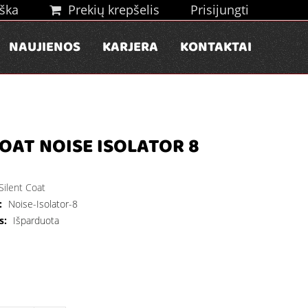
ška
Prekių krepšelis
Prisijungti
NAUJIENOS
KARJERA
KONTAKTAI
COAT NOISE ISOLATOR 8
Silent Coat
:
Noise-Isolator-8
s:
Išparduota