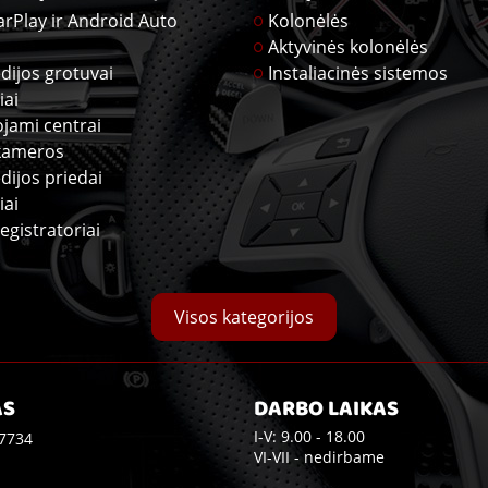
arPlay ir Android Auto
Kolonėlės
Aktyvinės kolonėlės
dijos grotuvai
Instaliacinės sistemos
iai
ojami centrai
kameros
dijos priedai
iai
egistratoriai
Visos kategorijos
AS
DARBO LAIKAS
I-V: 9.00 - 18.00
7734
VI-VII - nedirbame