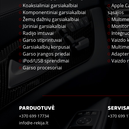
Koaksialiniai garsiakalbiai
Apple C
Komponentiniai garsiakalbiai
sąsajos
Žemų dažnių garsiakalbiai
Multime
Jūriniai garsiakalbiai
Monitor
Radijo imtuvai
Integru
Garso stiprintuvai
Vaizdo 
Garsiakalbių korpusai
Multime
Garso įrangos priedai
Adapter
iPod/USB sprendimai
Vaizdo r
Garso procesoriai
PARDUOTUVĖ
SERVIS
+370 699 17734
+370 699 1
info@e-rekija.lt