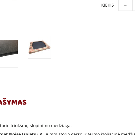
KIEKIS
AŠYMAS
torio triukšmų slopinimo medžiaga.
Coat Noise Isolator 8
- 8 mm storio garso ir termo izoliacinė medži