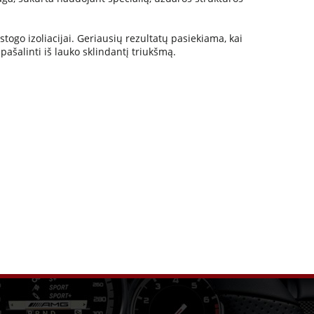
ogo izoliacijai. Geriausių rezultatų pasiekiama, kai
ašalinti iš lauko sklindantį triukšmą.