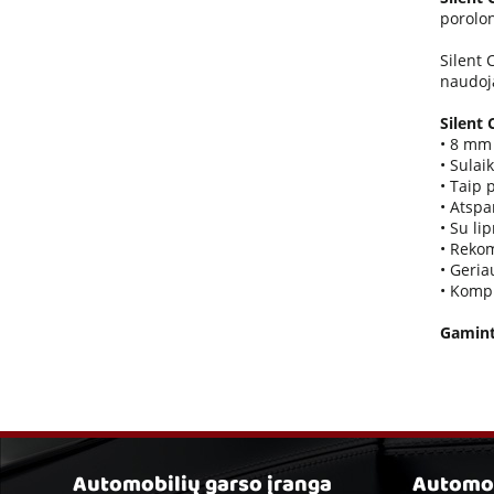
porolo
Silent 
naudoja
Silent 
• 8 mm 
• Sulai
• Taip p
• Atspa
• Su li
• Rekom
• Geria
• Kompl
Gamint
Automobilių garso įranga
Automob