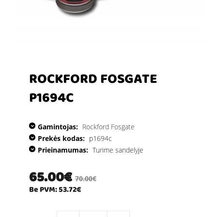
ROCKFORD FOSGATE
P1694C
Gamintojas:
Rockford Fosgate
Prekės kodas:
p1694c
Prieinamumas:
Turime sandelyje
65.00€
70.00€
Be PVM: 53.72€