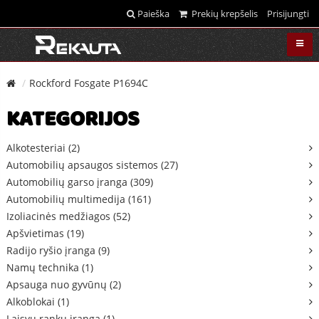
Paieška
Prekių krepšelis
Prisijungti
Rockford Fosgate P1694C
KATEGORIJOS
Alkotesteriai (2)
Automobilių apsaugos sistemos (27)
Automobilių garso įranga (309)
Automobilių multimedija (161)
Izoliacinės medžiagos (52)
Apšvietimas (19)
Radijo ryšio įranga (9)
Namų technika (1)
Apsauga nuo gyvūnų (2)
Alkoblokai (1)
Laisvų rankų įranga (1)