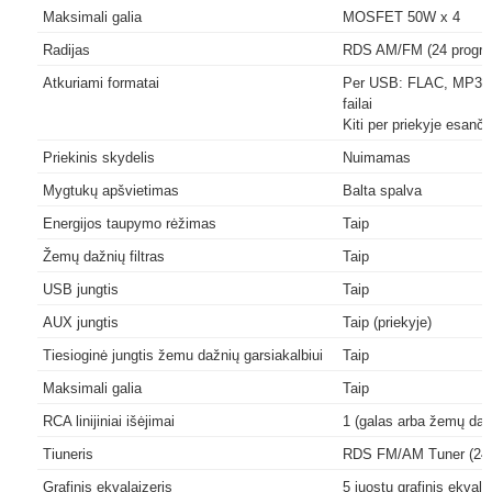
Maksimali galia
MOSFET 50W x 4
Radijas
RDS AM/FM (24 progra
Atkuriami formatai
Per USB: FLAC, MP3,
failai
Kiti per priekyje esanči
Priekinis skydelis
Nuimamas
Mygtukų apšvietimas
Balta spalva
Energijos taupymo rėžimas
Taip
Žemų dažnių filtras
Taip
USB jungtis
Taip
AUX jungtis
Taip (priekyje)
Tiesioginė jungtis žemu dažnių garsiakalbiui
Taip
Maksimali galia
Taip
RCA linijiniai išėjimai
1 (galas arba žemų dažn
Tiuneris
RDS FM/AM Tuner (24 
Grafinis ekvalaizeris
5 juostų grafinis ekvala