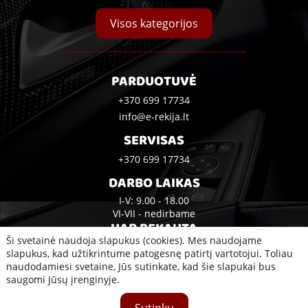
Visos kategorijos
PARDUOTUVĖ
+370 699 17734
info@e-rekija.lt
SERVISAS
+370 699 17734
DARBO LAIKAS
I-V: 9.00 - 18.00
VI-VII - nedirbame
UAB REKAUTA
Ši svetainė naudoja slapukus (cookies). Mes naudojame
Bijūnų g. 10A, Klaipėda
slapukus, kad užtikrintume patogesnę patirtį vartotojui. Toliau
naudodamiesi svetaine, Jūs sutinkate, kad šie slapukai bus
saugomi Jūsų įrenginyje.
2020 © Visos teisės saugomos UAB Rekauta