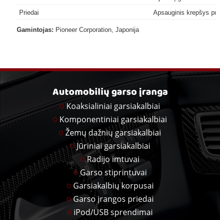
Priedai
Apsauginis krepšys prie
Gamintojas:
Pioneer Corporation, Japonija
Automobilių garso įranga
Koaksialiniai garsiakalbiai
Komponentiniai garsiakalbiai
Žemų dažnių garsiakalbiai
Jūriniai garsiakalbiai
Radijo imtuvai
Garso stiprintuvai
Garsiakalbių korpusai
Garso įrangos priedai
iPod/USB sprendimai