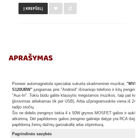
Į KREPŠELĮ
APRAŠYMAS
Pioneer automagnetola specialiai sukurta skaitmeninei muzikai,
"MVH
S120UBW"
jungiamas prie "Android" išmaniojo telefono ir kitų įrengini
"Aux-In". Tokiu būdu galite klausytis mėgstamos muzikos, taip pat krau
(įkrovimas atliekamas tik per USB). Arba užprogramuokite viena iš 24
radijo stočių.
Šis ne didelis įrenginys tiekia 4 x 50W grynos MOSFET galios ir aukš
atkūrimą. Dėl papildomos galios įrenginio galinėje dalyje yra RCA išėjima
papildomą žemų dažnių garsiakalbį arba stiprintuvą.
Pagrindinės savybės