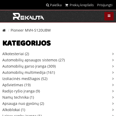
Paieška
Prekių krepšelis
Prisijungti
Pioneer MVH-S120UBW
KATEGORIJOS
Alkotesteriai (2)
Automobilių apsaugos sistemos (27)
Automobilių garso įranga (309)
Automobilių multimedija (161)
Izoliacinės medžiagos (52)
Apšvietimas (19)
Radijo ryšio įranga (9)
Namų technika (1)
Apsauga nuo gyvūnų (2)
Alkoblokai (1)
Laisvų rankų įranga (1)