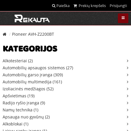
Paieška
Prekių krepšelis
Prisijungti
Pioneer AVH-Z2200BT
KATEGORIJOS
Alkotesteriai (2)
Automobilių apsaugos sistemos (27)
Automobilių garso įranga (309)
Automobilių multimedija (161)
Izoliacinės medžiagos (52)
Apšvietimas (19)
Radijo ryšio įranga (9)
Namų technika (1)
Apsauga nuo gyvūnų (2)
Alkoblokai (1)
Laisvų rankų įranga (1)