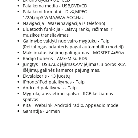
Palaikoma media - USB,DVD/CD
Palaikomi formatai - DivX,MPEG-
1/2/4,mp3,WMA,WAV.ACC,Flac
Navigacija - Waze(navigacija iš telefono)
Bluetooth funkcija - Laisvų rankų režimas ir
muzikos transliavimas
Galimybė valdyti nuo vairo mygtukų - Taip
(Reikalingas adapteris pagal automobilio modelį)
Maksimalus išėjimų galingumas - MOSFET 4x50w
Radijo tiuneris - AM/FM su RDS
Jungtys - USB,Aux įėjimas,A/V įėjimas, 3 poros RCA
išėjimų, galinės kameros pajungimas.
Ekvalaizeris - 13 juostų
iPhone/iPod palaikymas - Taip
Android palaikymas - Taip
Mygtukų apšvietimo spalva - RGB keičiamos
spalvos
Kita - WebLink, Android radio, AppRadio mode
Garantija - 24mėn