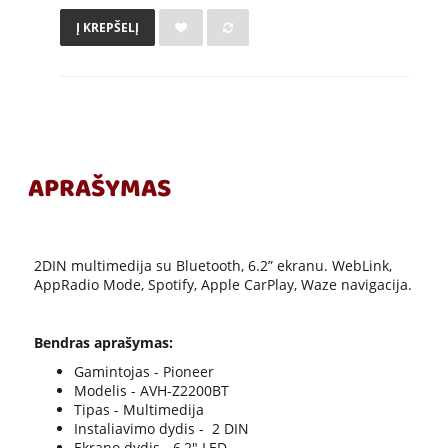
Į KREPŠELĮ
APRAŠYMAS
2DIN multimedija su Bluetooth, 6.2” ekranu. WebLink,
AppRadio Mode, Spotify, Apple CarPlay, Waze navigacija.
Bendras aprašymas:
Gamintojas - Pioneer
Modelis - AVH-Z2200BT
Tipas - Multimedija
Instaliavimo dydis - 2 DIN
Ekrano dydis - 6,2" LED