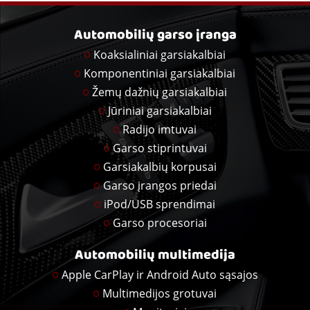
Automobilių garso įranga
Koaksialiniai garsiakalbiai
Komponentiniai garsiakalbiai
Žemų dažnių garsiakalbiai
Jūriniai garsiakalbiai
Radijo imtuvai
Garso stiprintuvai
Garsiakalbių korpusai
Garso įrangos priedai
iPod/USB sprendimai
Garso procesoriai
Automobilių multimedija
Apple CarPlay ir Android Auto sąsajos
Multimedijos grotuvai