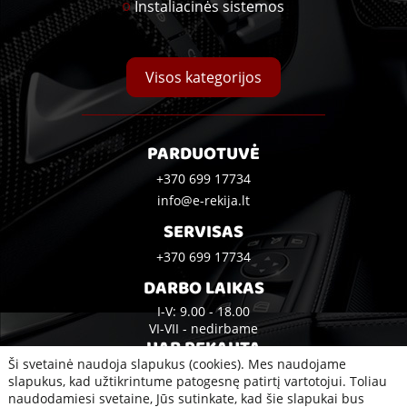
Instaliacinės sistemos
Visos kategorijos
PARDUOTUVĖ
+370 699 17734
info@e-rekija.lt
SERVISAS
+370 699 17734
DARBO LAIKAS
I-V: 9.00 - 18.00
VI-VII - nedirbame
UAB REKAUTA
Ši svetainė naudoja slapukus (cookies). Mes naudojame
Bijūnų g. 10A, Klaipėda
slapukus, kad užtikrintume patogesnę patirtį vartotojui. Toliau
naudodamiesi svetaine, Jūs sutinkate, kad šie slapukai bus