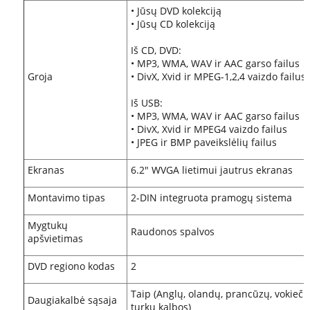
• Jūsų DVD kolekciją
• Jūsų CD kolekciją
Iš CD, DVD:
• MP3, WMA, WAV ir AAC garso failus
Groja
• DivX, Xvid ir MPEG-1,2,4 vaizdo failus
Iš USB:
• MP3, WMA, WAV ir AAC garso failus
• DivX, Xvid ir MPEG4 vaizdo failus
• JPEG ir BMP paveikslėlių failus
Ekranas
6.2" WVGA lietimui jautrus ekranas
Montavimo tipas
2-DIN integruota pramogų sistema
Mygtukų
Raudonos spalvos
apšvietimas
DVD regiono kodas
2
Taip (Anglų, olandų, prancūzų, vokiečių,
Daugiakalbė sąsaja
turkų kalbos)