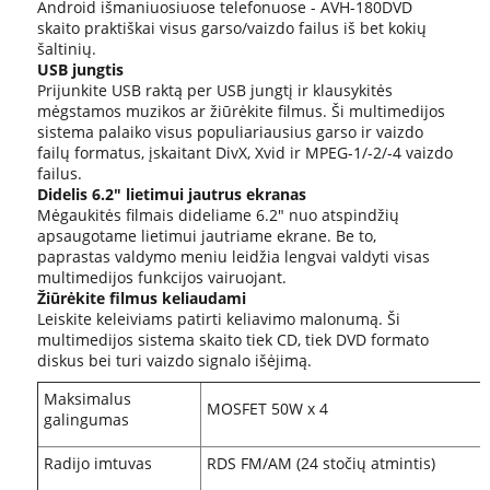
Android išmaniuosiuose telefonuose - AVH-180DVD
skaito praktiškai visus garso/vaizdo failus iš bet kokių
šaltinių.
USB jungtis
Prijunkite USB raktą per USB jungtį ir klausykitės
mėgstamos muzikos ar žiūrėkite filmus. Ši multimedijos
sistema palaiko visus populiariausius garso ir vaizdo
failų formatus, įskaitant DivX, Xvid ir MPEG-1/-2/-4 vaizdo
failus.
Didelis 6.2" lietimui jautrus ekranas
Mėgaukitės filmais dideliame 6.2" nuo atspindžių
apsaugotame lietimui jautriame ekrane. Be to,
paprastas valdymo meniu leidžia lengvai valdyti visas
multimedijos funkcijos vairuojant.
Žiūrėkite filmus keliaudami
Leiskite keleiviams patirti keliavimo malonumą. Ši
multimedijos sistema skaito tiek CD, tiek DVD formato
diskus bei turi vaizdo signalo išėjimą.
Maksimalus
MOSFET 50W x 4
galingumas
Radijo imtuvas
RDS FM/AM (24 stočių atmintis)