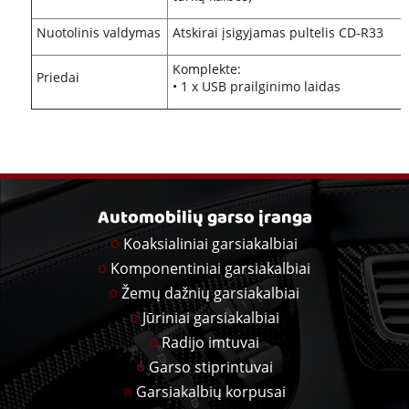
Nuotolinis valdymas
Atskirai įsigyjamas pultelis CD-R33
Komplekte:
Priedai
• 1 x USB prailginimo laidas
Automobilių garso įranga
Koaksialiniai garsiakalbiai
Komponentiniai garsiakalbiai
Žemų dažnių garsiakalbiai
Jūriniai garsiakalbiai
Radijo imtuvai
Garso stiprintuvai
Garsiakalbių korpusai