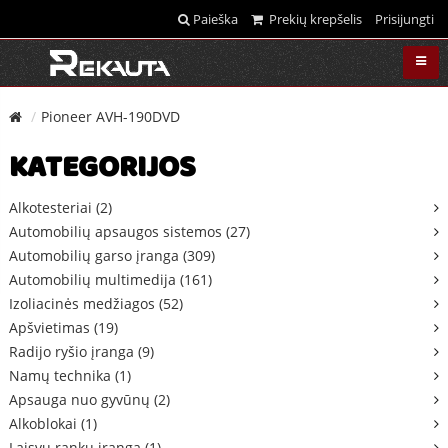
Paieška
Prekių krepšelis
Prisijungti
Pioneer AVH-190DVD
KATEGORIJOS
Alkotesteriai (2)
Automobilių apsaugos sistemos (27)
Automobilių garso įranga (309)
Automobilių multimedija (161)
Izoliacinės medžiagos (52)
Apšvietimas (19)
Radijo ryšio įranga (9)
Namų technika (1)
Apsauga nuo gyvūnų (2)
Alkoblokai (1)
Laisvų rankų įranga (1)