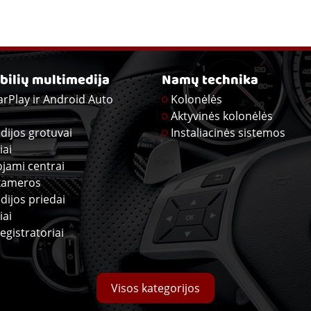
ilių multimedija
Namų technika
arPlay ir Android Auto
Kolonėlės
Aktyvinės kolonėlės
dijos grotuvai
Instaliacinės sistemos
iai
ojami centrai
kameros
dijos priedai
iai
egistratoriai
Visos kategorijos