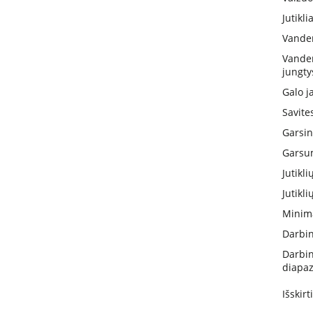
Jutikli
Vanden
Vanden
jungty
Galo j
Savite
Garsin
Garsum
Jutikl
Jutikli
Minima
Darbi
Darbi
diapa
Išskir