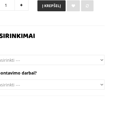
Į KREPŠELĮ
SIRINKIMAI
 montavimo darbai?