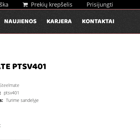
ška
Prekių krepšelis
Prisijungti
NAUJIENOS
KARJERA
KONTAKTAI
TE PTSV401
Steelmate
:
ptsv401
s:
Turime sandelyje
€