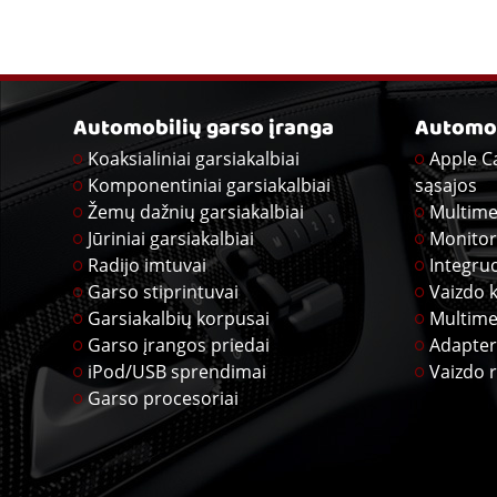
Automobilių garso įranga
Automob
Koaksialiniai garsiakalbiai
Apple C
Komponentiniai garsiakalbiai
sąsajos
Žemų dažnių garsiakalbiai
Multime
Jūriniai garsiakalbiai
Monitor
Radijo imtuvai
Integru
Garso stiprintuvai
Vaizdo 
Garsiakalbių korpusai
Multime
Garso įrangos priedai
Adapter
iPod/USB sprendimai
Vaizdo r
Garso procesoriai