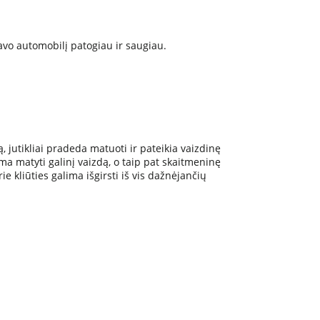
avo automobilį patogiau ir saugiau.
ą, jutikliai pradeda matuoti ir pateikia vaizdinę
a matyti galinį vaizdą, o taip pat skaitmeninę
ie kliūties galima išgirsti iš vis dažnėjančių