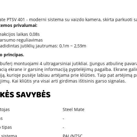
te PTSV 401 - moderni sistema su vaizdo kamera, skirta parkuoti s
stemos privalumai:
eakcijos laikas 0,08s
arsumo reguliavimas
adidintas jutiklių jautrumas: 0,1m ~ 2,59m
o principas.
į buferį montuojami 4 ultragarsiniai jutikliai. Įjungus atbulinę pavar
cią ekrane ir garsinę informaciją pyptelėjimų pagalba. Ekrane galim
iją, kurioje pusėje labiau artėjama prie kliūties. Taip pat artėjimą pr
jimų. Kai kliūtis yra visai arti girdimas ištisinis garso signalas.
KĖS SAVYBĖS
tojas
Steel Mate
as
-
 tipas
-
 sistema
PAL/NTSC