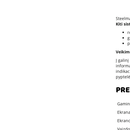
Steelma
Kiti si
r
g
p
Veikim
Į galin
informa
indikac
pyptelė
PRE
Gamin
Ekran
Ekrano
Vaizdo