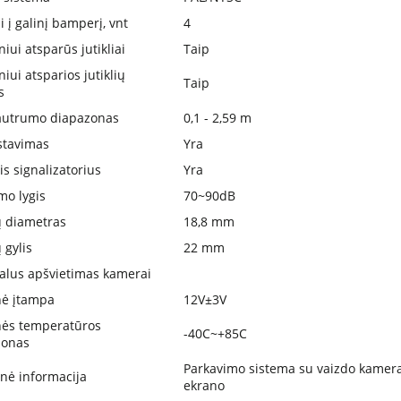
ai į galinį bamperį, vnt
4
iui atsparūs jutikliai
Taip
iui atsparios jutiklių
Taip
s
autrumo diapazonas
0,1 - 2,59 m
stavimas
Yra
is signalizatorius
Yra
o lygis
70~90dB
ių diametras
18,8 mm
ų gylis
22 mm
lus apšvietimas kamerai
nė įtampa
12V±3V
nės temperatūros
-40C~+85C
zonas
Parkavimo sistema su vaizdo kamera,
tinė informacija
ekrano