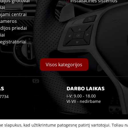
dijos grotuvai
Instaliacinės sistemos
iai
ojami centrai
kameros
dijos priedai
iai
egistratoriai
Visos kategorijos
AS
DARBO LAIKAS
I-V: 9.00 - 18.00
7734
VI-VII - nedirbame
e slapukus, kad užtikrintume patogesnę patirtį vartotojui. Toliau 