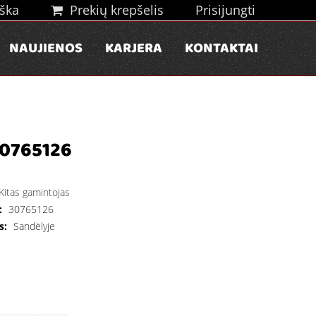
ška
Prekių krepšelis
Prisijungti
NAUJIENOS
KARJERA
KONTAKTAI
0765126
Kitas gamintojas
:
30765126
s:
Sandėlyje