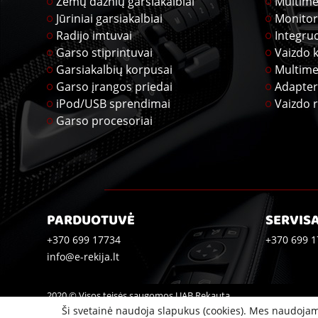
Žemų dažnių garsiakalbiai
Multime
Jūriniai garsiakalbiai
Monitor
Radijo imtuvai
Integru
Garso stiprintuvai
Vaizdo 
Garsiakalbių korpusai
Multime
Garso įrangos priedai
Adapter
iPod/USB sprendimai
Vaizdo r
Garso procesoriai
PARDUOTUVĖ
SERVIS
+370 699 17734
+370 699 1
info@e-rekija.lt
2020 © Visos teisės saugomos UAB Rekauta
Ši svetainė naudoja slapukus (cookies). Mes naudojam