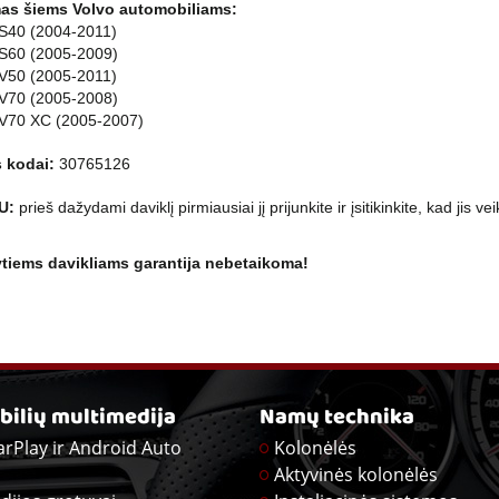
as šiems Volvo automobiliams:
 S40 (2004-2011)
 S60 (2005-2009)
 V50 (2005-2011)
 V70 (2005-2008)
 V70 XC (2005-2007)
 kodai:
30765126
U:
prieš dažydami daviklį pirmiausiai jį prijunkite ir įsitikinkite, kad jis vei
tiems davikliams garantija nebetaikoma!
ilių multimedija
Namų technika
arPlay ir Android Auto
Kolonėlės
Aktyvinės kolonėlės