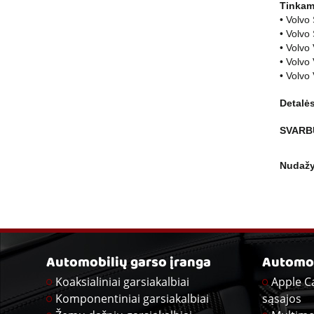
Tinkam
• Volvo
• Volvo
• Volvo
• Volvo
• Volvo
Detalės
SVARB
Nudažy
Automobilių garso įranga
Automob
Koaksialiniai garsiakalbiai
Apple C
Komponentiniai garsiakalbiai
sąsajos