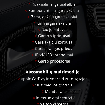
Koaksialiniai garsiakalbiai
Komponentiniai garsiakalbiai
Žemų dažnių garsiakalbiai
Jūriniai garsiakalbiai
Radijo imtuvai
Garso stiprintuvai
Garsiakalbių korpusai
Garso įrangos priedai
iPod/USB sprendimai
Garso procesoriai
Automobilių multimedija
Apple CarPlay ir Android Auto sąsajos
Multimedijos grotuvai
Monitoriai
Integruojami centrai
Vaizdo kameros