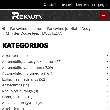
Paieška
Prekių krepšelis
Prisijungti
Parkavimo sistemos
Parkavimo jutikliai
Dodge
Chrysler Dodge Jeep 1EW63TZZAA
KATEGORIJOS
Alkotesteriai (2)
Automobilių apsaugos sistemos (27)
Automobilių garso įranga (309)
Automobilių multimedija (161)
Izoliacinės medžiagos (52)
Apšvietimas (19)
Radijo ryšio įranga (9)
Namų technika (1)
Apsauga nuo gyvūnų (2)
Alkoblokai (1)