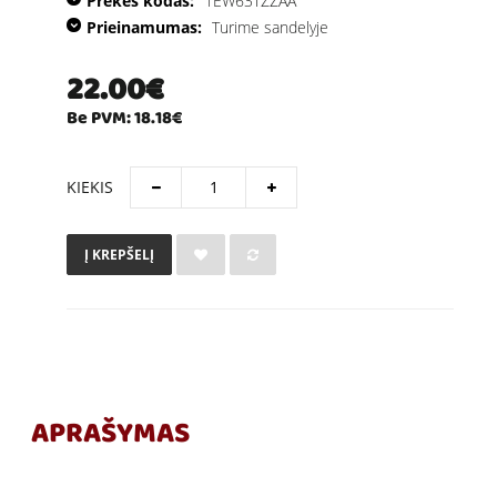
Prekės kodas:
1EW63TZZAA
Prieinamumas:
Turime sandelyje
22.00€
Be PVM: 18.18€
KIEKIS
Į KREPŠELĮ
APRAŠYMAS