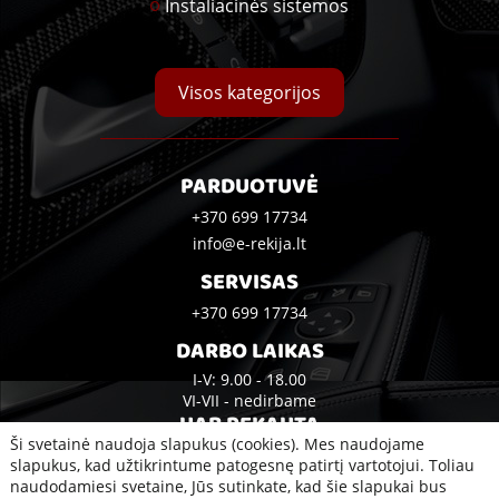
Instaliacinės sistemos
Visos kategorijos
PARDUOTUVĖ
+370 699 17734
info@e-rekija.lt
SERVISAS
+370 699 17734
DARBO LAIKAS
I-V: 9.00 - 18.00
VI-VII - nedirbame
UAB REKAUTA
Ši svetainė naudoja slapukus (cookies). Mes naudojame
Bijūnų g. 10A, Klaipėda
slapukus, kad užtikrintume patogesnę patirtį vartotojui. Toliau
naudodamiesi svetaine, Jūs sutinkate, kad šie slapukai bus