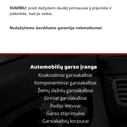
SVARBU:
prieš dažydami daviklį pirmiausiai jį prijunkite ir
įsitikinkite, kad jis veikia.
Nudažytiems davikliams garantija nebetaikoma!
Automobilių garso įranga
Koaksialiniai garsiakalbiai
Komponentiniai garsiakalbiai
Žemų dažnių garsiakalbiai
Jūriniai garsiakalbiai
Radijo imtuvai
Garso stiprintuvai
Garsiakalbių korpusai