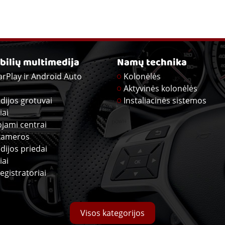
ilių multimedija
Namų technika
arPlay ir Android Auto
Kolonėlės
Aktyvinės kolonėlės
dijos grotuvai
Instaliacinės sistemos
iai
ojami centrai
kameros
dijos priedai
iai
egistratoriai
Visos kategorijos