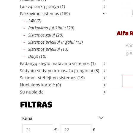
Laisvų rankų įranga (1)
Parkavimo sistemos (169)
-
24V (7)
-
Parkavimo jutikliai (129)
-
Sistemos galui (20)
-
Sistemos priekiui ir galui (13)
Par
-
Sistemos priekiui (13)
gam
-
Dalys (10)
Padangų slėgio matavimo sistemos (1)
Sėdynių šildymo ir masažo įrenginiai (3)
Sekimo - stebėjimo sistemos (19)
Nuolaidos kortelė (0)
Su nuolaida
FILTRAS
Kaina
€ -
€