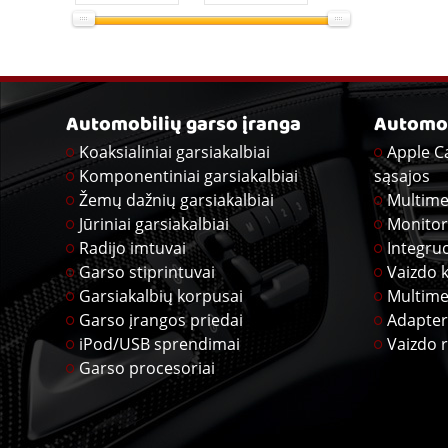
Automobilių garso įranga
Automob
Koaksialiniai garsiakalbiai
Apple C
Komponentiniai garsiakalbiai
sąsajos
Žemų dažnių garsiakalbiai
Multime
Jūriniai garsiakalbiai
Monitor
Radijo imtuvai
Integru
Garso stiprintuvai
Vaizdo 
Garsiakalbių korpusai
Multime
Garso įrangos priedai
Adapter
iPod/USB sprendimai
Vaizdo r
Garso procesoriai