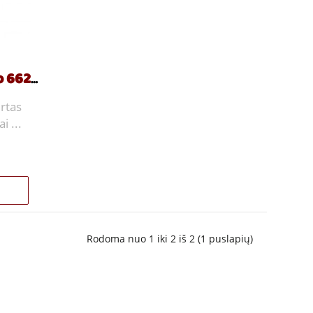
BMW FIAT Alfa Romeo 66206989068
irtas
 ...
Rodoma nuo 1 iki 2 iš 2 (1 puslapių)