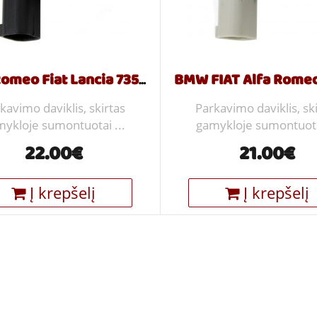
Alfa Romeo Fiat Lancia 735388363
kavimo daviklis, skirtas
Parkavimo daviklis, sk
ykloje sumontuotai ...
gamykloje sumontuotai
22.00€
21.00€
Į krepšelį
Į krepšelį