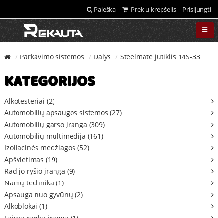
Paieška
Prekių krepšelis
Prisijungti
Parkavimo sistemos
Dalys
Steelmate jutiklis 14S-33
KATEGORIJOS
Alkotesteriai (2)
Automobilių apsaugos sistemos (27)
Automobilių garso įranga (309)
Automobilių multimedija (161)
Izoliacinės medžiagos (52)
Apšvietimas (19)
Radijo ryšio įranga (9)
Namų technika (1)
Apsauga nuo gyvūnų (2)
Alkoblokai (1)
Laisvų rankų įranga (1)