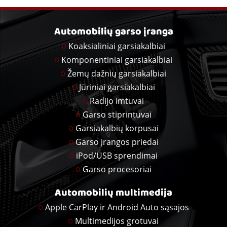
Automobilių garso įranga
Koaksialiniai garsiakalbiai
Komponentiniai garsiakalbiai
Žemų dažnių garsiakalbiai
Jūriniai garsiakalbiai
Radijo imtuvai
Garso stiprintuvai
Garsiakalbių korpusai
Garso įrangos priedai
iPod/USB sprendimai
Garso procesoriai
Automobilių multimedija
Apple CarPlay ir Android Auto sąsajos
Multimedijos grotuvai