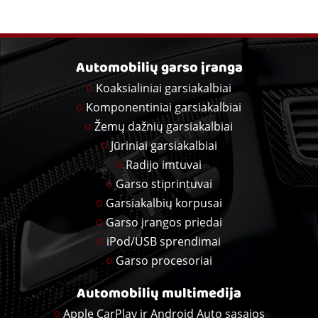
Automobilių garso įranga
Koaksialiniai garsiakalbiai
Komponentiniai garsiakalbiai
Žemų dažnių garsiakalbiai
Jūriniai garsiakalbiai
Radijo imtuvai
Garso stiprintuvai
Garsiakalbių korpusai
Garso įrangos priedai
iPod/USB sprendimai
Garso procesoriai
Automobilių multimedija
Apple CarPlay ir Android Auto sąsajos