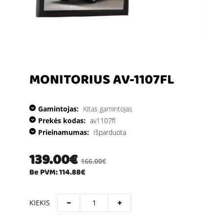
MONITORIUS AV-1107FL
Gamintojas:
Kitas gamintojas
Prekės kodas:
av1107fl
Prieinamumas:
Išparduota
139.00€
166.00€
Be PVM: 114.88€
KIEKIS