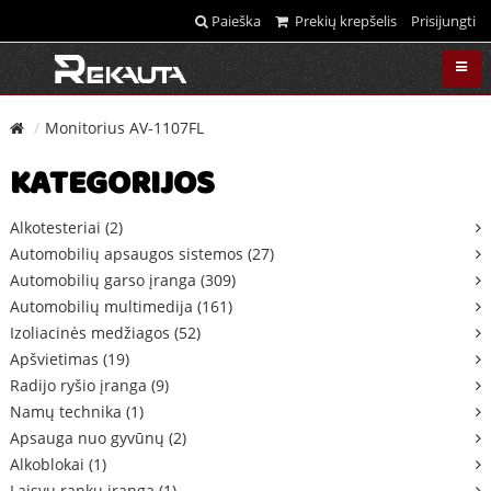
Paieška
Prekių krepšelis
Prisijungti
Monitorius AV-1107FL
KATEGORIJOS
Alkotesteriai (2)
Automobilių apsaugos sistemos (27)
Automobilių garso įranga (309)
Automobilių multimedija (161)
Izoliacinės medžiagos (52)
Apšvietimas (19)
Radijo ryšio įranga (9)
Namų technika (1)
Apsauga nuo gyvūnų (2)
Alkoblokai (1)
Laisvų rankų įranga (1)