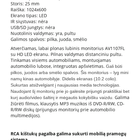
Storis: 25 mm
Raiška: 1024x600
Ekrano tipas: LED
IR siųstuvas: nėra
USB/SD jungtys: nėra
Nuotolinis valdymas: yra, pultu
Galimos spalvos: pilka, juoda, smėlio
Atverčiamas, labai plonas lubinis monitorius AV1107FL
su HD LED ekranu. Pilnas valdymas distanciniu pultu.
Tinkamas visiems automobiliams, montuojamas
automobilio lubose, integruotas apšvietimas.
Gali būti
pilkos, juodos arba smėlio spalvos. Šis monitorius – lyg mini
namų kinas automobilyje. Didelis ekranas (10.2 colio).
Sukurtas atsižvelgiant į naujausias media technologijas.
Naudojant šį monitorių prie jo galėsite prijungti praktiškai bet
Galima
kurį audio/video šaltinį ir mėgautis kokybišku vaizdu.
žiūrėti filmus, klausytis MP3 muzikos iš DVD-R/RW, CD-
R/RW diskų (prijungus monitorių prie automobilio
multimedijos).
RCA kištukų pagalba galima sukurti mobilią pramogų
sistemą