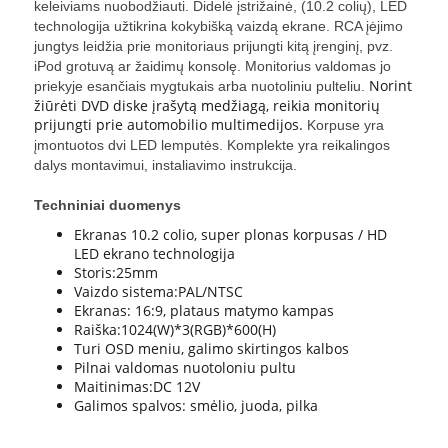
keleiviams nuobodžiauti. Didelė įstrižainė, (10.2 colių), LED
technologija užtikrina kokybišką vaizdą ekrane. RCA įėjimo
jungtys leidžia prie monitoriaus prijungti kitą įrenginį, pvz.
iPod grotuvą ar žaidimų konsolę. Monitorius valdomas jo
Norint
priekyje esančiais mygtukais arba nuotoliniu pulteliu.
žiūrėti DVD diske įrašytą medžiagą, reikia monitorių
prijungti prie automobilio multimedijos.
Korpuse yra
įmontuotos dvi LED lemputės. Komplekte yra reikalingos
dalys montavimui, instaliavimo instrukcija.
Techniniai duomenys
Ekranas 10.2 colio, super plonas korpusas / HD
LED ekrano technologija
Storis:25mm
Vaizdo sistema:PAL/NTSC
Ekranas: 16:9, plataus matymo kampas
Raiška:1024(W)*3(RGB)*600(H)
Turi OSD meniu, galimo skirtingos kalbos
Pilnai valdomas nuotoloniu pultu
Maitinimas:DC 12V
Galimos spalvos: smėlio, juoda, pilka