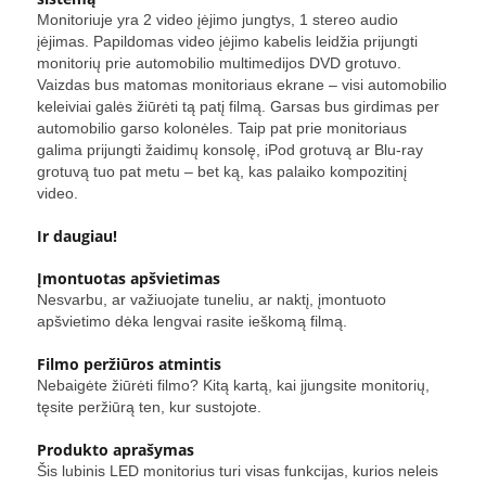
Monitoriuje yra 2 video įėjimo jungtys, 1 stereo audio
įėjimas. Papildomas video įėjimo kabelis leidžia prijungti
monitorių prie automobilio multimedijos DVD grotuvo.
Vaizdas bus matomas monitoriaus ekrane – visi automobilio
keleiviai galės žiūrėti tą patį filmą. Garsas bus girdimas per
automobilio garso kolonėles. Taip pat prie monitoriaus
galima prijungti žaidimų konsolę, iPod grotuvą ar Blu-ray
grotuvą tuo pat metu – bet ką, kas palaiko kompozitinį
video.
Ir daugiau!
Įmontuotas apšvietimas
Nesvarbu, ar važiuojate tuneliu, ar naktį, įmontuoto
apšvietimo dėka lengvai rasite ieškomą filmą.
Filmo peržiūros atmintis
Nebaigėte žiūrėti filmo? Kitą kartą, kai įjungsite monitorių,
tęsite peržiūrą ten, kur sustojote.
Produkto aprašymas
Šis lubinis LED monitorius turi visas funkcijas, kurios neleis