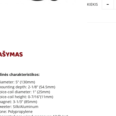
KIEKIS
AŠYMAS
inės charakteristikos:
iameter: 5” (130mm)
ounting depth: 2-1/8” (54.5mm)
oice-coil diameter: 1” (25mm)
oice-coil height: 0-7/16”(11mm)
agnet: 3-1/3” (85mm)
weeter: Silk/Aluminum
one: Polypropylene