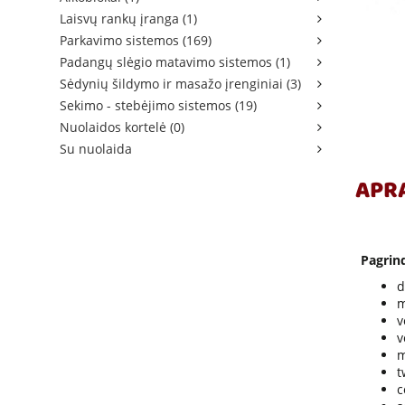
Laisvų rankų įranga (1)
Parkavimo sistemos (169)
Padangų slėgio matavimo sistemos (1)
Sėdynių šildymo ir masažo įrenginiai (3)
Sekimo - stebėjimo sistemos (19)
Nuolaidos kortelė (0)
Su nuolaida
APR
Pagrind
d
m
v
v
m
t
c