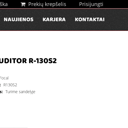
ška
Prekių krepšelis
Prisijungti
NAUJIENOS
KARJERA
KONTAKTAI
UDITOR R-130S2
Focal
:
R130S2
s:
Turime sandelyje