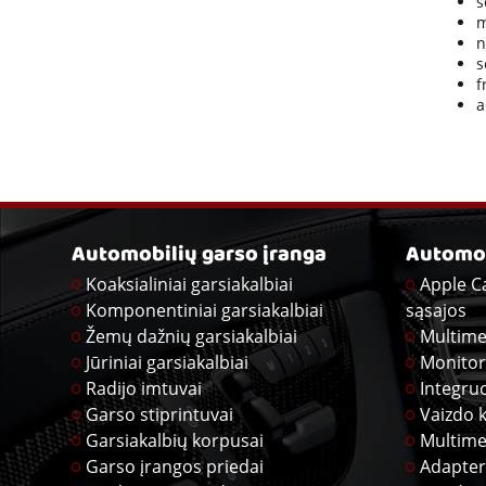
s
m
n
s
f
a
Automobilių garso įranga
Automob
Koaksialiniai garsiakalbiai
Apple C
Komponentiniai garsiakalbiai
sąsajos
Žemų dažnių garsiakalbiai
Multime
Jūriniai garsiakalbiai
Monitor
Radijo imtuvai
Integru
Garso stiprintuvai
Vaizdo 
Garsiakalbių korpusai
Multime
Garso įrangos priedai
Adapter