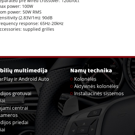
eparated pre wired crossover: 12db/oct
ax power: 100W
om power: 50W RMS
ensitivity (2.83V/1m): 90dB
requency response: 65Hz-20kHz
ccessories: supplied grilles
ilių multimedija
Namų technika
arPlay ir Android Auto
Kolonėlės
Aktyvinės kolonėlės
dijos grotuvai
Instaliacinės sistemos
iai
ojami centrai
kameros
dijos priedai
iai