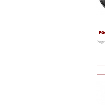
Fo
Pagr