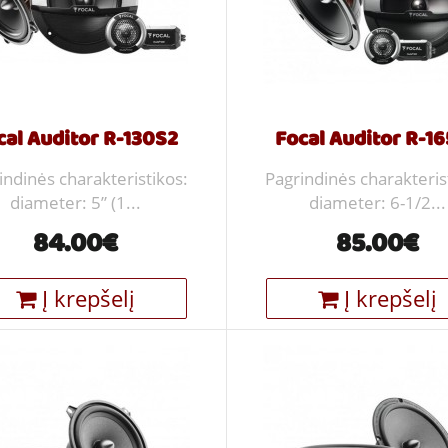
cal Auditor R-130S2
Focal Auditor R-1
indinės charakteristikos:
Pagrindinės charakteris
diameter: 5” (1...
diameter: 6-1/2...
84.00€
85.00€
Į krepšelį
Į krepšelį