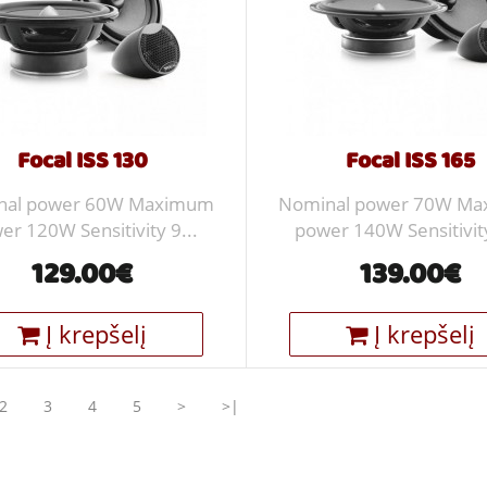
Focal ISS 130
Focal ISS 165
nal power 60W Maximum
Nominal power 70W M
er 120W Sensitivity 9...
power 140W Sensitivity
129.00€
139.00€
Į krepšelį
Į krepšelį
2
3
4
5
>
>|