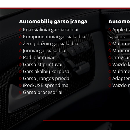
Automobilių garso įranga
Automob
Koaksialiniai garsiakalbiai
Apple C
Komponentiniai garsiakalbiai
sąsajos
Žemų dažnių garsiakalbiai
Multime
Jūriniai garsiakalbiai
Monitor
Radijo imtuvai
Integru
Garso stiprintuvai
Vaizdo 
Garsiakalbių korpusai
Multime
Garso įrangos priedai
Adapter
iPod/USB sprendimai
Vaizdo r
Garso procesoriai