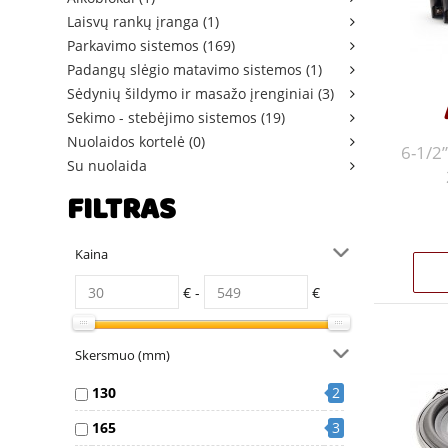
Laisvų rankų įranga (1)
Parkavimo sistemos (169)
Padangų slėgio matavimo sistemos (1)
Sėdynių šildymo ir masažo įrenginiai (3)
Sekimo - stebėjimo sistemos (19)
Nuolaidos kortelė (0)
6-1/2
Su nuolaida
FILTRAS
Kaina
€ -
€
Skersmuo (mm)
130
2
165
3