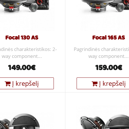
Focal 130 AS
Focal 165 AS
dinės charakteristikos: 2-
Pagrindinės charakteristi
way component...
way component...
149.00€
159.00€
Į krepšelį
Į krepšelį