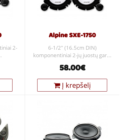
0
Alpine SXE-1750
niai 2-
6-1/2" (16.5cm DIN)
.
komponentiniai 2-jų juostų gar...
58.00€
Į krepšelį