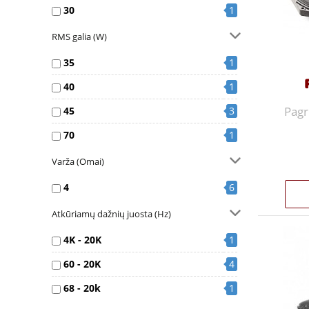
30
1
RMS galia (W)
35
1
40
1
Pagr
45
3
70
1
Varža (Omai)
4
6
Atkūriamų dažnių juosta (Hz)
4K - 20K
1
60 - 20K
4
68 - 20k
1