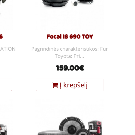
6
Focal IS 690 TOY
LLATION
Pagrindinės charakteristikos: Fur
.
Toyota: Pri...
159.00€
Į krepšelį