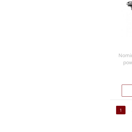
Nomi
pow
1