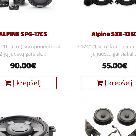
ALPINE SPG-17CS
Alpine SXE-135
” (16.5cm) komponentiniai
5-1/4" (13cm) komponenti
2-jų juostų garsiak...
jų juostų garsiakal..
90.00€
55.00€
Į krepšelį
Į krepšelį