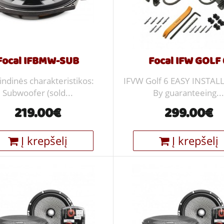
Focal IFBMW-SUB
Focal IFW GOLF 
indinės charakteristikos:
IFVW Golf 6 EASY INSTA
Subwoofer (sold...
By guaranteeing..
219.00€
299.00€
Į krepšelį
Į krepšelį