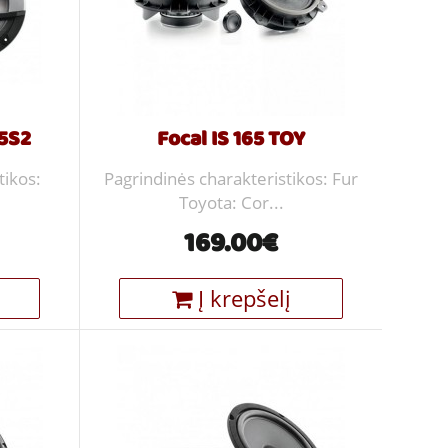
65S2
Focal IS 165 TOY
tikos:
Pagrindinės charakteristikos: Fur
Toyota: Cor...
169.00€
Į krepšelį