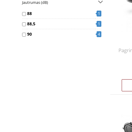
Jautrumas (dB)
88
1
88,5
1
90
4
Pagrin