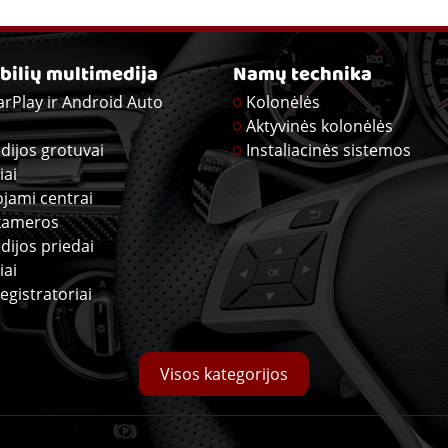
ilių multimedija
Namų technika
arPlay ir Android Auto
Kolonėlės
Aktyvinės kolonėlės
dijos grotuvai
Instaliacinės sistemos
iai
ojami centrai
kameros
dijos priedai
iai
egistratoriai
Visos kategorijos