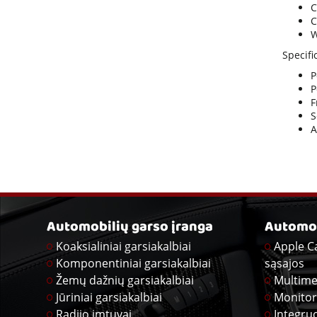
C
C
W
Specifi
P
P
F
S
A
Automobilių garso įranga
Automob
Koaksialiniai garsiakalbiai
Apple C
Komponentiniai garsiakalbiai
sąsajos
Žemų dažnių garsiakalbiai
Multime
Jūriniai garsiakalbiai
Monitor
Radijo imtuvai
Integru