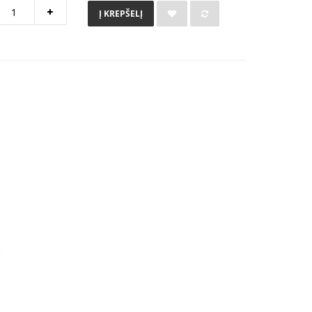
Į KREPŠELĮ
e