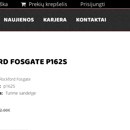
ška
Prekių krepšelis
Prisijungti
NAUJIENOS
KARJERA
KONTAKTAI
D FOSGATE P162S
Rockford Fosgate
:
p162S
s:
Turime sandelyje
2.00€