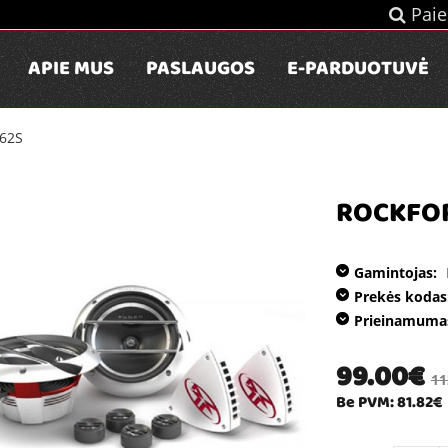
Paie
APIE MUS
PASLAUGOS
E-PARDUOTUVĖ
162S
ROCKFOR
Gamintojas:
Prekės kodas
Prieinamuma
99.00€
11
Be PVM: 81.82€