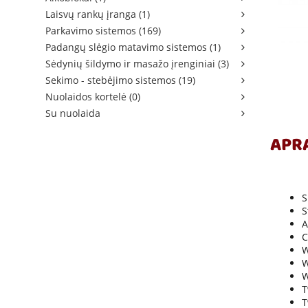
Laisvų rankų įranga (1)
Parkavimo sistemos (169)
Padangų slėgio matavimo sistemos (1)
Sėdynių šildymo ir masažo įrenginiai (3)
Sekimo - stebėjimo sistemos (19)
Nuolaidos kortelė (0)
Su nuolaida
APR
S
S
A
C
W
W
W
T
T