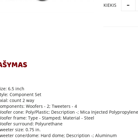
KIEKIS
AŠYMAS
ize: 6.5 inch
tyle: Component Set
xial: count 2 way
omponents: Woofers - 2; Tweeters - 4
oofer cone: Poly/Plastic; Description -; Mica Injected Polypropylen
oofer frame: Type - Stamped; Material - Steel
oofer surround: Polyurethane
weeter size: 0.75 in.
weeter cone/dome: Hard dome; Description -; Aluminum