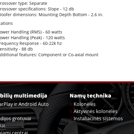
rossover type: Separate
rossover specifications: Slope - 12 db
oofer dimensions: Mounting Depth Bottom - 2.6 in.
cations
ower Handling (RMS) - 60 watts
ower Handling (Peak) - 120 watts
requency Response - 60-22k hz
ensitivity - 88 db
dditional features: Component or Co-axial mount
ilių multimedija
Namų technika
arPlay ir Android Auto
Kolonėlės
Aktyvinės kolonėlės
dijos grotuvai
Instaliacinės sistemos
iai
ojami centrai