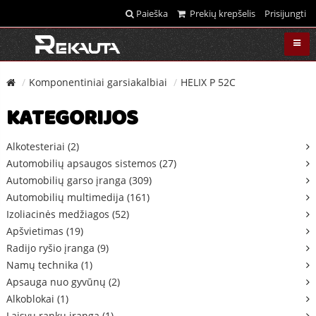
Paieška
Prekių krepšelis
Prisijungti
Komponentiniai garsiakalbiai
HELIX P 52C
KATEGORIJOS
Alkotesteriai (2)
Automobilių apsaugos sistemos (27)
Automobilių garso įranga (309)
Automobilių multimedija (161)
Izoliacinės medžiagos (52)
Apšvietimas (19)
Radijo ryšio įranga (9)
Namų technika (1)
Apsauga nuo gyvūnų (2)
Alkoblokai (1)
Laisvų rankų įranga (1)