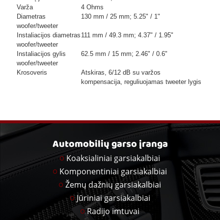
Varža
4 Ohms
Diametras
130 mm / 25 mm; 5.25" / 1"
woofer/tweeter
Instaliacijos diametras
111 mm / 49.3 mm; 4.37" / 1.95"
woofer/tweeter
Instaliacijos gylis
62.5 mm / 15 mm; 2.46" / 0.6"
woofer/tweeter
Krosoveris
Atskiras, 6/12 dB su varžos
kompensacija, reguliuojamas tweeter lygis
Automobilių garso įranga
Koaksialiniai garsiakalbiai
Komponentiniai garsiakalbiai
Žemų dažnių garsiakalbiai
Jūriniai garsiakalbiai
Radijo imtuvai