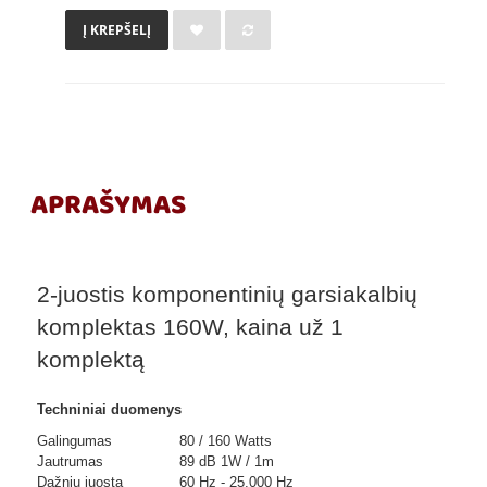
Į KREPŠELĮ
APRAŠYMAS
2-juostis komponentinių garsiakalbių
komplektas 160W, kaina už 1
komplektą
Techniniai duomenys
Galingumas
80 / 160 Watts
Jautrumas
89 dB 1W / 1m
Dažnių juosta
60 Hz - 25,000 Hz