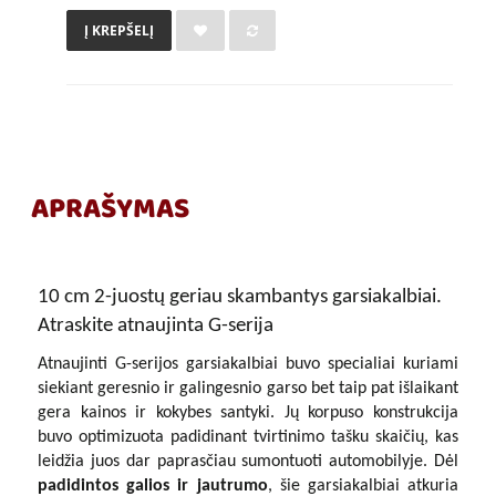
Į KREPŠELĮ
APRAŠYMAS
10 cm 2-juostų geriau skambantys garsiakalbiai.
Atraskite atnaujinta G-serija
Atnaujinti G-serijos garsiakalbiai buvo specialiai kuriami
siekiant geresnio ir galingesnio garso bet taip pat išlaikant
gera kainos ir kokybes santyki. Jų korpuso konstrukcija
buvo optimizuota padidinant tvirtinimo tašku skaičių, kas
leidžia juos dar paprasčiau sumontuoti automobilyje. Dėl
padidintos galios ir jautrumo
, šie garsiakalbiai atkuria