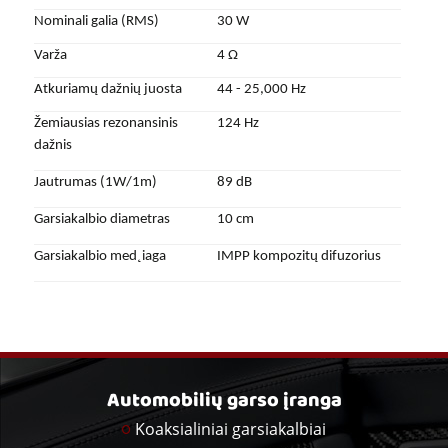
Nominali galia (RMS)
30 W
Varža
4 Ω
Atkuriamų dažnių juosta
44 - 25,000 Hz
Žemiausias rezonansinis
124 Hz
dažnis
Jautrumas (1W/1m)
89 dB
Garsiakalbio diametras
10 cm
Garsiakalbio med˛iaga
IMPP kompozitų difuzorius
Automobilių garso įranga
Koaksialiniai garsiakalbiai