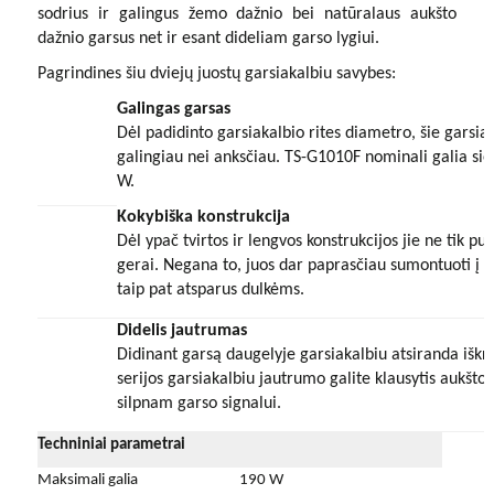
sodrius ir galingus žemo dažnio bei natūralaus aukšto
dažnio garsus net ir esant dideliam garso lygiui.
Pagrindines šiu dviejų
ju
o
st
ų
garsiakalbiu savybes:
Galingas garsas
Dėl padidinto garsiakalbio rites diametro, šie garsia
galingiau nei anksčiau. TS-G1010F nominali galia siek
W.
Kokybiška konstrukcija
Dėl ypač tvirtos ir lengvos konstrukcijos jie ne tik pui
gerai. Negana to, juos dar paprasčiau sumontuoti į d
taip pat atsparus dulkėms.
Didelis jautrumas
Didinant garsą daugelyje garsiakalbiu atsiranda iškra
serijos garsiakalbiu jautrumo galite klausytis aukšto
silpnam garso signalui.
Techniniai parametrai
Maksimali galia
190 W