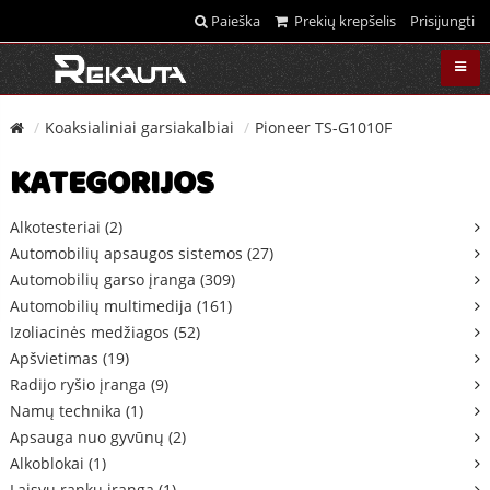
Paieška
Prekių krepšelis
Prisijungti
Koaksialiniai garsiakalbiai
Pioneer TS-G1010F
KATEGORIJOS
Alkotesteriai (2)
Automobilių apsaugos sistemos (27)
Automobilių garso įranga (309)
Automobilių multimedija (161)
Izoliacinės medžiagos (52)
Apšvietimas (19)
Radijo ryšio įranga (9)
Namų technika (1)
Apsauga nuo gyvūnų (2)
Alkoblokai (1)
Laisvų rankų įranga (1)