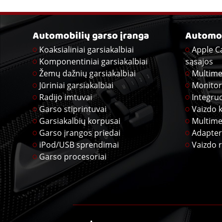
Automobilių garso įranga
Automob
Koaksialiniai garsiakalbiai
Apple C
Komponentiniai garsiakalbiai
sąsajos
Žemų dažnių garsiakalbiai
Multime
Jūriniai garsiakalbiai
Monitor
Radijo imtuvai
Integru
Garso stiprintuvai
Vaizdo 
Garsiakalbių korpusai
Multime
Garso įrangos priedai
Adapter
iPod/USB sprendimai
Vaizdo r
Garso procesoriai