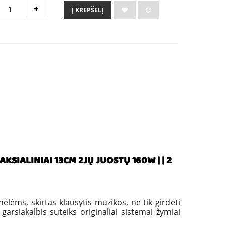
Į KREPŠELĮ
KSIALINIAI 13CM 2JŲ JUOSTŲ 160W | | 2
nėlėms, skirtas klausytis muzikos, ne tik girdėti
arsiakalbis suteiks originaliai sistemai žymiai