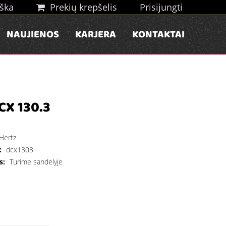
ška
Prekių krepšelis
Prisijungti
NAUJIENOS
KARJERA
KONTAKTAI
CX 130.3
Hertz
:
dcx1303
s:
Turime sandelyje