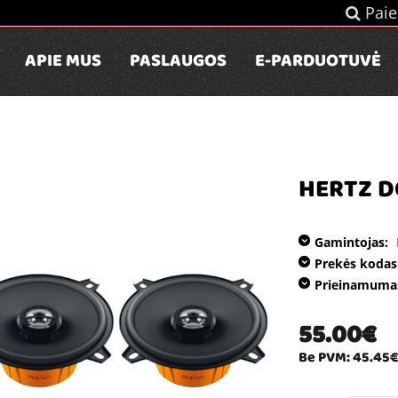
Paie
APIE MUS
PASLAUGOS
E-PARDUOTUVĖ
HERTZ D
Gamintojas:
Prekės kodas
Prieinamuma
55.00€
Be PVM: 45.45€