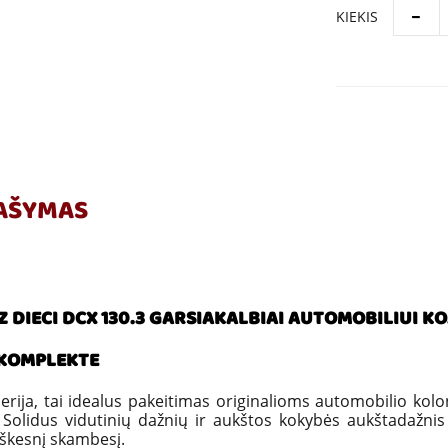
KIEKIS
AŠYMAS
 DIECI DCX 130.3 GARSIAKALBIAI AUTOMOBILIUI KOA
 KOMPLEKTE
serija, tai idealus pakeitimas originalioms automobilio kolo
 Solidus vidutinių dažnių ir aukštos kokybės aukštadažnis g
škesnį skambesį.