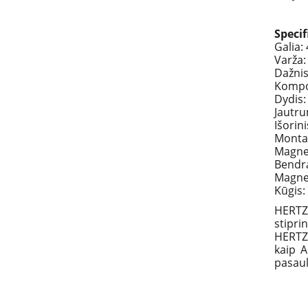
Specif
Galia:
Varža:
Dažnis
Kompon
Dydis:
Jautru
Išorin
Monta
Magne
Bendra
Magnet
Kūgis:
HERTZ 
stipri
HERTZ 
kaip 
pasaul