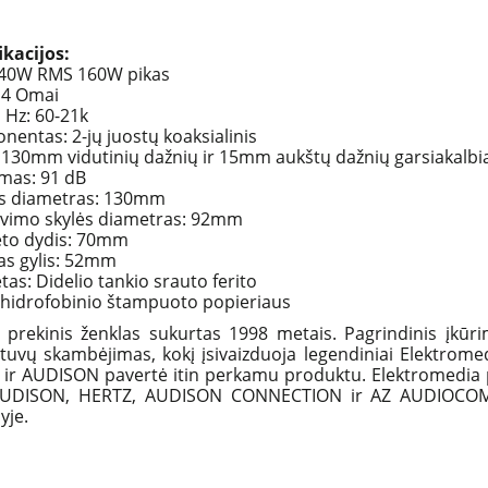
ikacijos:
 40W RMS 160W pikas
 4 Omai
 Hz: 60-21k
entas: 2-jų juostų koaksialinis
 130mm vidutinių dažnių ir 15mm aukštų dažnių garsiakalbia
mas: 91 dB
is diametras: 130mm
vimo skylės diametras: 92mm
to dydis: 70mm
s gylis: 52mm
as: Didelio tankio srauto ferito
 hidrofobinio štampuoto popieriaus
prekinis ženklas sukurtas 1998 metais. Pagrindinis įkūr
ntuvų skambėjimas, kokį įsivaizduoja legendiniai Elektrom
ir AUDISON pavertė itin perkamu produktu. Elektromedia pro
AUDISON, HERTZ, AUDISON CONNECTION ir AZ AUDIOCOMP,
yje.