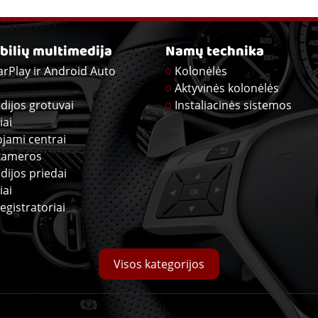
ilių multimedija
Namų technika
arPlay ir Android Auto
Kolonėlės
Aktyvinės kolonėlės
dijos grotuvai
Instaliacinės sistemos
iai
ojami centrai
kameros
dijos priedai
iai
egistratoriai
Visos kategorijos