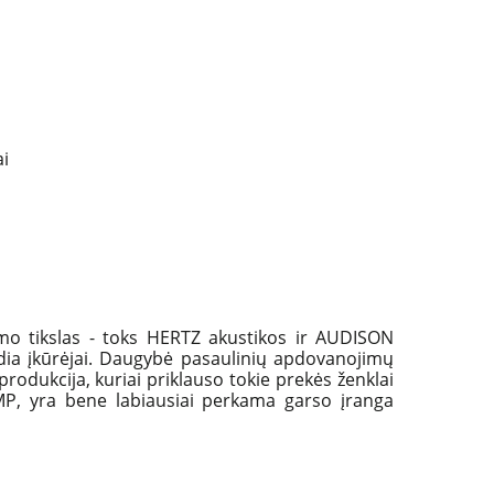
i
imo tikslas - toks HERTZ akustikos ir AUDISON
edia įkūrėjai. Daugybė pasaulinių apdovanojimų
dukcija, kuriai priklauso tokie prekės ženklai
 yra bene labiausiai perkama garso įranga