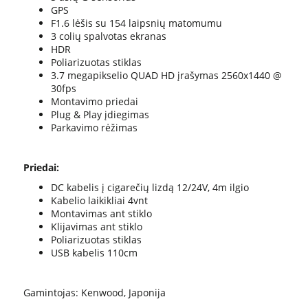
GPS
F1.6 lėšis su 154 laipsnių matomumu
3 colių spalvotas ekranas
HDR
Poliarizuotas stiklas
3.7 megapikselio QUAD HD įrašymas 2560x1440 @
30fps
Montavimo priedai
Plug & Play įdiegimas
Parkavimo rėžimas
Priedai:
DC kabelis į cigarečių lizdą 12/24V, 4m ilgio
Kabelio laikikliai 4vnt
Montavimas ant stiklo
Klijavimas ant stiklo
Poliarizuotas stiklas
USB kabelis 110cm
Gamintojas: Kenwood, Japonija