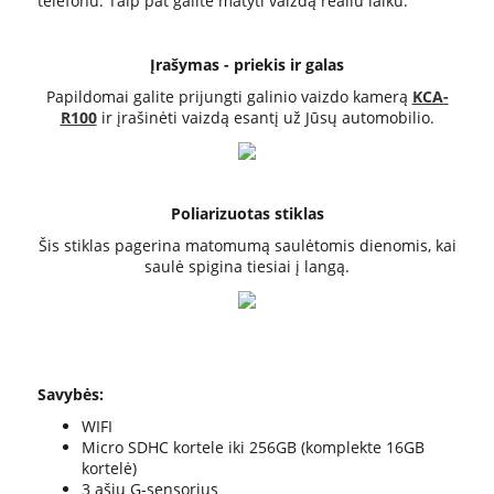
telefonu. Taip pat galite matyti vaizdą realiu laiku.
Įrašymas - priekis ir galas
Papildomai galite prijungti galinio vaizdo kamerą
KCA-
R100
ir įrašinėti vaizdą esantį už Jūsų automobilio.
Poliarizuotas stiklas
Šis stiklas pagerina matomumą saulėtomis dienomis, kai
saulė spigina tiesiai į langą.
Savybės:
WIFI
Micro SDHC kortele iki 256GB (komplekte 16GB
kortelė)
3 ašių G-sensorius