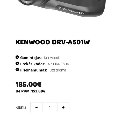
KENWOOD DRV-A501W
Gamintojas:
Kenwood
Prekės kodas:
AP00KN1804
Prieinamumas:
Užsakoma
185.00€
Be PVM: 152.89€
KIEKIS