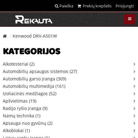
Paieška
Prekių krepšelis
Prisijungti
Kenwood DRV-A501W
KATEGORIJOS
Alkotesteriai (2)
Automobilių apsaugos sistemos (27)
Automobilių garso įranga (309)
Automobilių multimedija (161)
Izoliacinės medžiagos (52)
Apšvietimas (19)
Radijo ryšio įranga (9)
Namų technika (1)
Apsauga nuo gyvūnų (2)
Alkoblokai (1)
Laisvų rankų įranga (1)