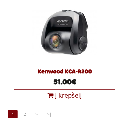
Kenwood KCA-R200
51.00€
Į krepšelį
1
2
>
>|