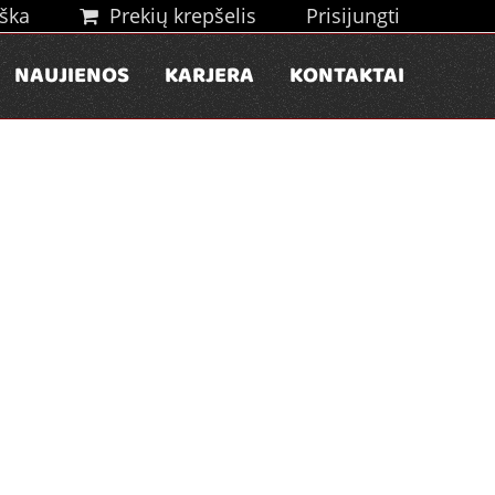
ška
Prekių krepšelis
Prisijungti
NAUJIENOS
KARJERA
KONTAKTAI