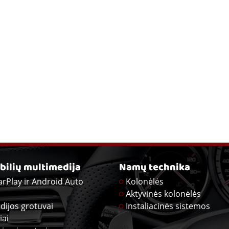
ilių multimedija
Namų technika
arPlay ir Android Auto
Kolonėlės
Aktyvinės kolonėlės
dijos grotuvai
Instaliacinės sistemos
iai