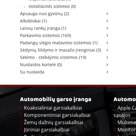
-
Instaliacinės sistemos (0)
Apsauga nuo gyvūnų (2)
Alkoblokai (1)
Laisvų rankų įranga (1)
Parkavimo sistemos (169)
Padangų slėgio matavimo sistemos (1)
Sėdynių šildymo ir masažo įrenginiai (3)
Sekimo - stebėjimo sistemos (19)
Nuolaidos kortelė (0)
Su nuolaida
Automobilių garso įranga
Automob
Koaksialiniai garsiakalbiai
Apple C
Komponentiniai garsiakalbiai
sąsajos
Žemų dažnių garsiakalbiai
Multime
Jūriniai garsiakalbiai
Monitor