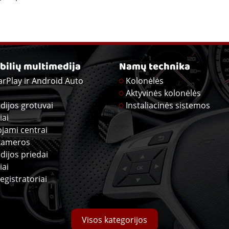
ilių multimedija
Namų technika
arPlay ir Android Auto
Kolonėlės
Aktyvinės kolonėlės
dijos grotuvai
Instaliacinės sistemos
iai
ojami centrai
kameros
dijos priedai
iai
egistratoriai
Visos kategorijos