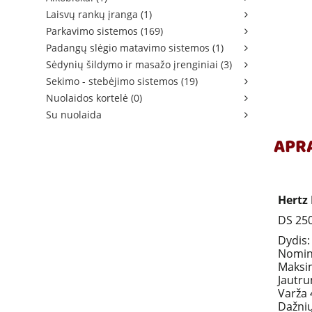
Laisvų rankų įranga (1)
Parkavimo sistemos (169)
Padangų slėgio matavimo sistemos (1)
Sėdynių šildymo ir masažo įrenginiai (3)
Sekimo - stebėjimo sistemos (19)
Nuolaidos kortelė (0)
Su nuolaida
APR
Hertz
DS 250
Dydis:
Nomina
Maksim
Jautru
Varža 
Dažnių