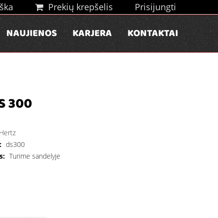
ška
Prekių krepšelis
Prisijungti
NAUJIENOS
KARJERA
KONTAKTAI
S 300
Hertz
:
ds300
s:
Turime sandelyje