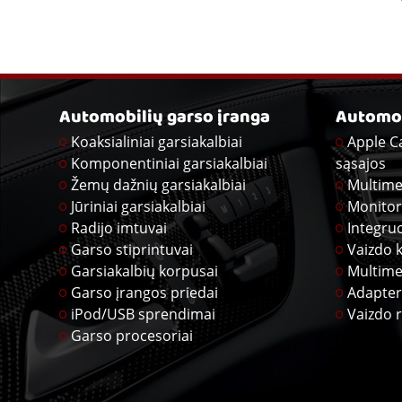
Automobilių garso įranga
Automob
Koaksialiniai garsiakalbiai
Apple C
Komponentiniai garsiakalbiai
sąsajos
Žemų dažnių garsiakalbiai
Multime
Jūriniai garsiakalbiai
Monitor
Radijo imtuvai
Integru
Garso stiprintuvai
Vaizdo 
Garsiakalbių korpusai
Multime
Garso įrangos priedai
Adapter
iPod/USB sprendimai
Vaizdo r
Garso procesoriai