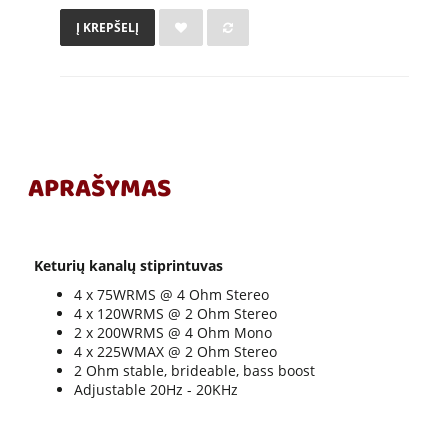
Į KREPŠELĮ
APRAŠYMAS
Keturių kanalų stiprintuvas
4 x 75WRMS @ 4 Ohm Stereo
4 x 120WRMS @ 2 Ohm Stereo
2 x 200WRMS @ 4 Ohm Mono
4 x 225WMAX @ 2 Ohm Stereo
2 Ohm stable, brideable, bass boost
Adjustable 20Hz - 20KHz