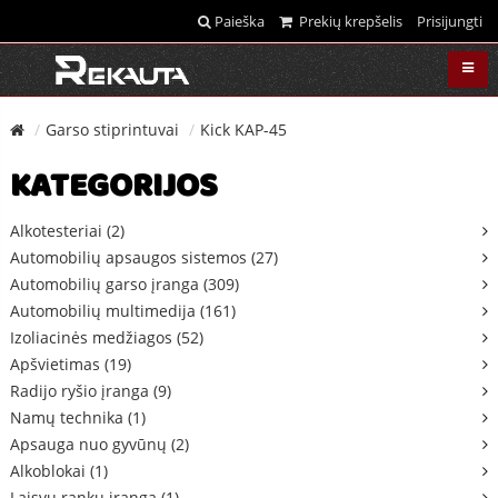
Paieška
Prekių krepšelis
Prisijungti
Garso stiprintuvai
Kick KAP-45
KATEGORIJOS
Alkotesteriai (2)
Automobilių apsaugos sistemos (27)
Automobilių garso įranga (309)
Automobilių multimedija (161)
Izoliacinės medžiagos (52)
Apšvietimas (19)
Radijo ryšio įranga (9)
Namų technika (1)
Apsauga nuo gyvūnų (2)
Alkoblokai (1)
Laisvų rankų įranga (1)