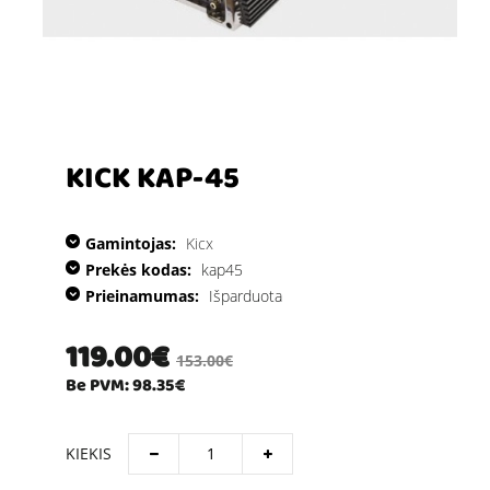
KICK KAP-45
Gamintojas:
Kicx
Prekės kodas:
kap45
Prieinamumas:
Išparduota
119.00€
153.00€
Be PVM: 98.35€
KIEKIS