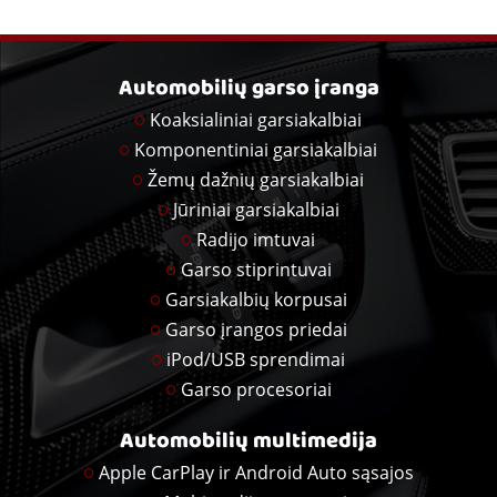
Automobilių garso įranga
Koaksialiniai garsiakalbiai
Komponentiniai garsiakalbiai
Žemų dažnių garsiakalbiai
Jūriniai garsiakalbiai
Radijo imtuvai
Garso stiprintuvai
Garsiakalbių korpusai
Garso įrangos priedai
iPod/USB sprendimai
Garso procesoriai
Automobilių multimedija
Apple CarPlay ir Android Auto sąsajos