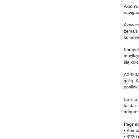
Axton'o
navigac
Aktyvin
žemais 
kolonėl
Kompakt
muzikos
šią kol
AXB20A 
galią. 
poslinkį
Be kita 
tai dar
adapter
Pagrin
• Kompa
• 8"/20