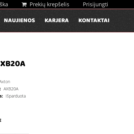
ška
Prekių krepšelis
Prisijungti
NAUJIENOS
KARJERA
KONTAKTAI
AXB20A
Axton
:
AXB20A
s:
Išparduota
€