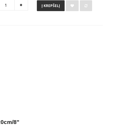
Į KREPŠELĮ
20cm/8"