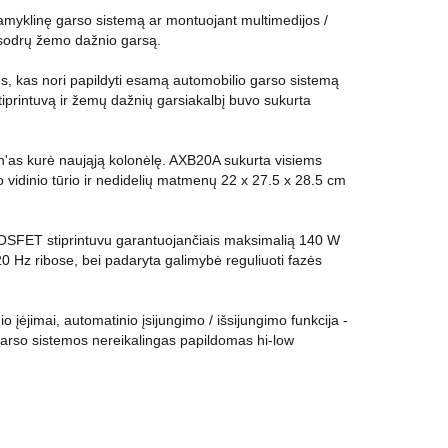
amyklinę garso sistemą ar montuojant multimedijos /
r sodrų žemo dažnio garsą.
s, kas nori papildyti esamą automobilio garso sistemą
printuvą ir žemų dažnių garsiakalbį buvo sukurta
n'as kurė naująją kolonėlę. AXB20A sukurta visiems
 vidinio tūrio ir nedidelių matmenų 22 x 27.5 x 28.5 cm
MOSFET stiprintuvu garantuojančiais maksimalią 140 W
20 Hz ribose, bei padaryta galimybė reguliuoti fazės
io įėjimai, automatinio įsijungimo / išsijungimo funkcija -
 garso sistemos nereikalingas papildomas hi-low