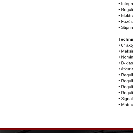
• Integ
• Reguli
• Elekt
• Fazės
• Stipr
Techni
• 8" ak
• Maksi
• Nomin
• D-kla
• Atkuri
• Regul
• Regul
• Reguli
• Regul
• Signal
• Matme