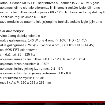
ruotas D-klasės MOS-FET stiprintuvas su nominalia 70 W RMS galia
uojamas įėjimo signalo stiprumas linijiniams ir aukšto lygio įėjimams
roninis dažnių filtras reguliuojamas 60 - 120 Hz ribose su žemų dažnių fi
 poslinkio reguliavimas 0 - 180°
intuvo modulis su automatinio įsijungimo funkciją aukšto lygio įėjimams
niai duomenys
:
tyvinė žemų dažnių kolonėlė
malus galingumas: 140 W prie 4 omų (< 10% THD - 14.4V)
alus galingumas (RMS): 70 W prie 4 omų (< 1.0% THD - 14.4V)
sės MOS-FET stiprintuvas
ami dažniai: 25 - 125 Hz
iuojamas žemų dažnių filtras: 60 Hz - 120 Hz su 12 dB/okt.
iuojamas fazės poslinkis: 0 - 180°
uojamas linijinių įėjimų jautrumas: 0.2 - 5 V
iuojamas aukšto lygio įėjimų jautrumas: 1.0 - 8 V
o ir triukšmo santykis: > 85 dB
nys I x A x P: 220 x 275 x 285 mm