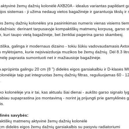
 aktyvinė žemų dažnių kolonėlė AXB20A - idealus variantas papildant g
ijos sistemas - ji užima nedaug vietos bagažinėje ir garantuoja tikslų i
ės žemų dažnių kolonėlės yra pasirinkimas numeris vienas visiems tiem
dažniais: derinant tarpusavyje kompaktiškų matmenų korpusą, garso sti
ė, kuri taupo vietą bagažinėje, bet ženkliai pagerina garso skambesį.
iška, galinga ir modernaus dizaino - tokiu šūkiu vadovaudamasis Axto
 mylėtojams, kurie neįsivaizduoja muzikos be žemų dažnių. Dėl 8.3 litro
onėlę paprasta sumontuoti net ir mažiausioje bagažinėje.
aprūpinta galingu 20 cm (8 ") didelės eigos garsiakalbiu ir D-klasės 
Kolonėlėje taip pat integruotas žemų dažnių filtras, reguliuojamas 60 - 1
.
ko kolonėlėje yra ir tai, kas aktualu šiai dienai - aukšto garso signalo lyg
 labiau supaprastina jos montavimą - norint ją prijungti prie gamyklinės
is.
dinės savybės:
ktiškų matmenų aktyvinė žemų dažnių kolonėlė
 cm didelės eigos žemų dažnių garsiakalbis su pasyviu radiatoriumi