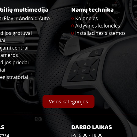
ilių multimedija
Namų technika
arPlay ir Android Auto
Kolonėlės
Aktyvinės kolonėlės
dijos grotuvai
Instaliacinės sistemos
iai
ojami centrai
kameros
dijos priedai
iai
egistratoriai
Visos kategorijos
AS
DARBO LAIKAS
I-V: 9.00 - 18.00
7734