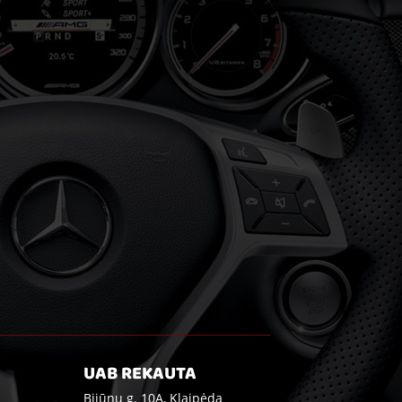
UAB REKAUTA
Bijūnų g. 10A, Klaipėda