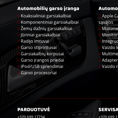
Automobilių garso įranga
Automob
Koaksialiniai garsiakalbiai
Apple C
Komponentiniai garsiakalbiai
sąsajos
Žemų dažnių garsiakalbiai
Multime
Jūriniai garsiakalbiai
Monitor
Radijo imtuvai
Integru
Garso stiprintuvai
Vaizdo 
Garsiakalbių korpusai
Multime
Garso įrangos priedai
Adapter
iPod/USB sprendimai
Vaizdo r
Garso procesoriai
PARDUOTUVĖ
SERVIS
+370 699 17734
+370 699 1