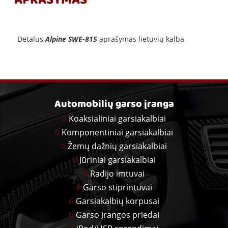
APRAŠYMAS
Detalus
Alpine SWE-815
aprašymas lietuvių kalba
Automobilių garso įranga
Koaksialiniai garsiakalbiai
Komponentiniai garsiakalbiai
Žemų dažnių garsiakalbiai
Jūriniai garsiakalbiai
Radijo imtuvai
Garso stiprintuvai
Garsiakalbių korpusai
Garso įrangos priedai