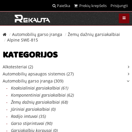
Paieška
Prekių krepšelis
Prisijungti
Automobilių garso įranga
Žemų dažnių garsiakalbiai
Alpine SWE-815
KATEGORIJOS
Alkotesteriai (2)
Automobilių apsaugos sistemos (27)
Automobilių garso įranga (309)
-
Koaksialiniai garsiakalbiai (61)
-
Komponentiniai garsiakalbiai (62)
-
Žemų dažnių garsiakalbiai (68)
-
Jūriniai garsiakalbiai (0)
-
Radijo imtuvai (35)
-
Garso stiprintuvai (90)
-
Garsiakalbių korpusai (0)