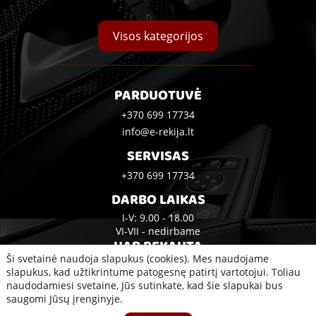
Visos kategorijos
PARDUOTUVĖ
+370 699 17734
info@e-rekija.lt
SERVISAS
+370 699 17734
DARBO LAIKAS
I-V: 9.00 - 18.00
VI-VII - nedirbame
UAB REKAUTA
Ši svetainė naudoja slapukus (cookies). Mes naudojame
Bijūnų g. 10A, Klaipėda
slapukus, kad užtikrintume patogesnę patirtį vartotojui. Toliau
naudodamiesi svetaine, Jūs sutinkate, kad šie slapukai bus
saugomi Jūsų įrenginyje.
2020 © Visos teisės saugomos UAB Rekauta