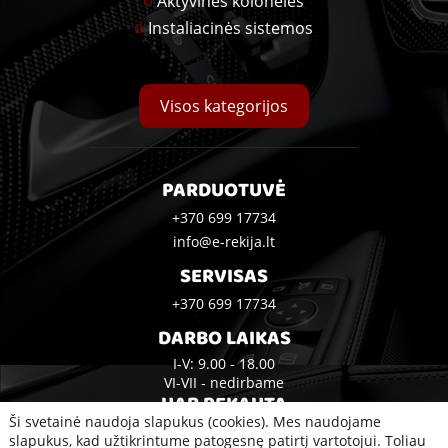
Aktyvinės kolonėlės
Instaliacinės sistemos
Visos kategorijos
PARDUOTUVĖ
+370 699 17734
info@e-rekija.lt
SERVISAS
+370 699 17734
DARBO LAIKAS
I-V: 9.00 - 18.00
VI-VII - nedirbame
UAB REKAUTA
Ši svetainė naudoja slapukus (cookies). Mes naudojame
Bijūnų g. 10A, Klaipėda
slapukus, kad užtikrintume patogesnę patirtį vartotojui. Toliau