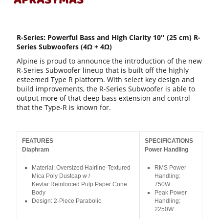
APRAŠYMAS
R-Series: Powerful Bass and High Clarity 10′′ (25 cm) R-
Series Subwoofers (4Ω + 4Ω)
Alpine is proud to announce the introduction of the new
R-Series Subwoofer lineup that is built off the highly
esteemed Type R platform. With select key design and
build improvements, the R-Series Subwoofer is able to
output more of that deep bass extension and control
that the Type-R is known for.
FEATURES
SPECIFICATIONS
Diaphram
Power Handling
Material: Oversized Hairline-Textured
RMS Power
Mica Poly Dustcap w /
Handling:
Kevlar Reinforced Pulp Paper Cone
750W
Body
Peak Power
Design: 2-Piece Parabolic
Handling:
2250W