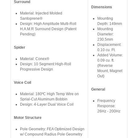
Surround
Dimensions
Material: Injected Molded
Santoprene®
Mounting
Design: High Amplitude Multi-Roll
Depth: 149mm
H.A.M.R Surround Design (Patent
Mounting
Pending)
Diameter:
230.5mm
Displacement:
Spider
0.10 cu. Ft.
Added Volume:
Material: Conex®
0.09 cu. ft.
Design: 10 Segment High-Roll
(Reverse
Progressive Design
Mount, Magnet
Out)
Voice Coil
General
Material: 180ºC High Temp Wire on
Sprial-Cut Aluminum Bobbin
Frequency
Design: 4-Layer Dual Voice Coil
Response:
26Hz - 200Hz
Motor Structure
Pole Geometry: FEA Optimized Design
w/ Compound Radius Pole Geometry