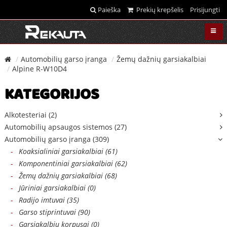
Paieška
Prekių krepšelis
Prisijungti
Automobilių garso įranga
Žemų dažnių garsiakalbiai
Alpine R-W10D4
KATEGORIJOS
Alkotesteriai (2)
Automobilių apsaugos sistemos (27)
Automobilių garso įranga (309)
-
Koaksialiniai garsiakalbiai (61)
-
Komponentiniai garsiakalbiai (62)
-
Žemų dažnių garsiakalbiai (68)
-
Jūriniai garsiakalbiai (0)
-
Radijo imtuvai (35)
-
Garso stiprintuvai (90)
-
Garsiakalbių korpusai (0)