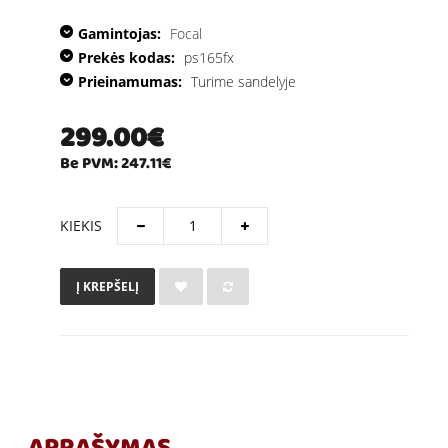
Gamintojas:
Focal
Prekės kodas:
ps165fx
Prieinamumas:
Turime sandelyje
299.00€
Be PVM: 247.11€
KIEKIS
Į KREPŠELĮ