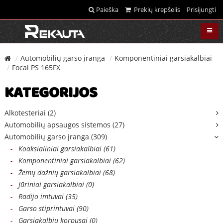
Paieška
Prekių krepšelis
Prisijungti
Automobilių garso įranga
Komponentiniai garsiakalbiai
Focal PS 165FX
KATEGORIJOS
Alkotesteriai (2)
Automobilių apsaugos sistemos (27)
Automobilių garso įranga (309)
-
Koaksialiniai garsiakalbiai (61)
-
Komponentiniai garsiakalbiai (62)
-
Žemų dažnių garsiakalbiai (68)
-
Jūriniai garsiakalbiai (0)
-
Radijo imtuvai (35)
-
Garso stiprintuvai (90)
-
Garsiakalbių korpusai (0)