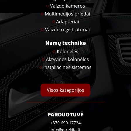
Vaizdo kameros
Multimedijos priedai
Adapteriai
Vaizdo registratoriai
Namų technika
Kolonėlės
Aktyvinės kolonėlės
Instaliacinės sistemos
Visos kategorijos
PARDUOTUVĖ
+370 699 17734
info@e-rekija.lt