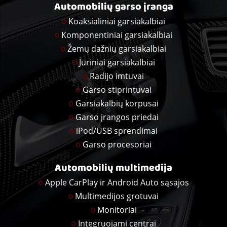
Automobilių garso įranga
Koaksialiniai garsiakalbiai
Komponentiniai garsiakalbiai
Žemų dažnių garsiakalbiai
Jūriniai garsiakalbiai
Radijo imtuvai
Garso stiprintuvai
Garsiakalbių korpusai
Garso įrangos priedai
iPod/USB sprendimai
Garso procesoriai
Automobilių multimedija
Apple CarPlay ir Android Auto sąsajos
Multimedijos grotuvai
Monitoriai
Integruojami centrai