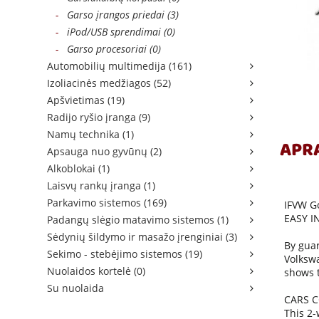
-
Garso įrangos priedai (3)
-
iPod/USB sprendimai (0)
-
Garso procesoriai (0)
Automobilių multimedija (161)
Izoliacinės medžiagos (52)
Apšvietimas (19)
Radijo ryšio įranga (9)
Namų technika (1)
APR
Apsauga nuo gyvūnų (2)
Alkoblokai (1)
Laisvų rankų įranga (1)
Parkavimo sistemos (169)
IFVW Go
EASY I
Padangų slėgio matavimo sistemos (1)
Sėdynių šildymo ir masažo įrenginiai (3)
By guar
Sekimo - stebėjimo sistemos (19)
Volkswa
Nuolaidos kortelė (0)
shows t
Su nuolaida
CARS C
This 2-