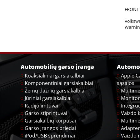
FRONT 
Volkswa
Warning
Automobilių garso įranga
Automob
Koaksialiniai garsiakalbiai
Apple C
Komponentiniai garsiakalbiai
sąsajos
Žemų dažnių garsiakalbiai
Multime
Jūriniai garsiakalbiai
Monitor
Radijo imtuvai
Integru
Garso stiprintuvai
Vaizdo 
Garsiakalbių korpusai
Multime
Garso įrangos priedai
Adapter
iPod/USB sprendimai
Vaizdo r