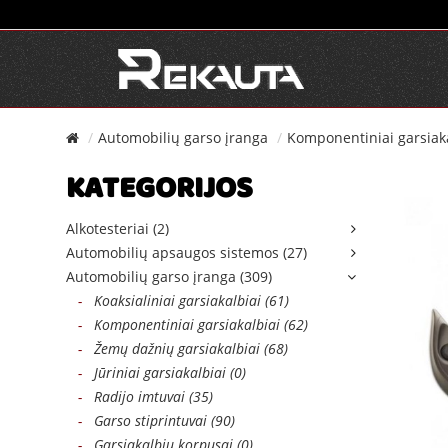
Automobilių garso įranga
Komponentiniai garsiaka
KATEGORIJOS
Alkotesteriai (2)
Automobilių apsaugos sistemos (27)
Automobilių garso įranga (309)
-
Koaksialiniai garsiakalbiai (61)
-
Komponentiniai garsiakalbiai (62)
-
Žemų dažnių garsiakalbiai (68)
-
Jūriniai garsiakalbiai (0)
-
Radijo imtuvai (35)
-
Garso stiprintuvai (90)
-
Garsiakalbių korpusai (0)