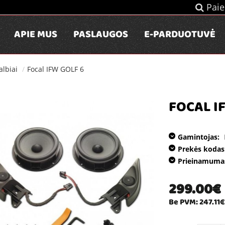
Paie
APIE MUS
PASLAUGOS
E-PARDUOTUVĖ
lbiai
Focal IFW GOLF 6
FOCAL I
Gamintojas:
Prekės kodas
Prieinamuma
299.00€
Be PVM: 247.11€