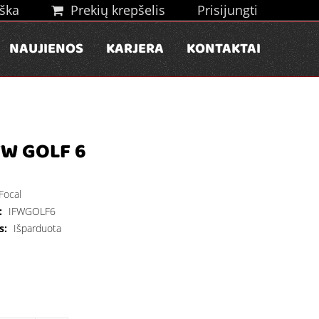
ška
Prekių krepšelis
Prisijungti
NAUJIENOS
KARJERA
KONTAKTAI
FW GOLF 6
Focal
:
IFWGOLF6
s:
Išparduota