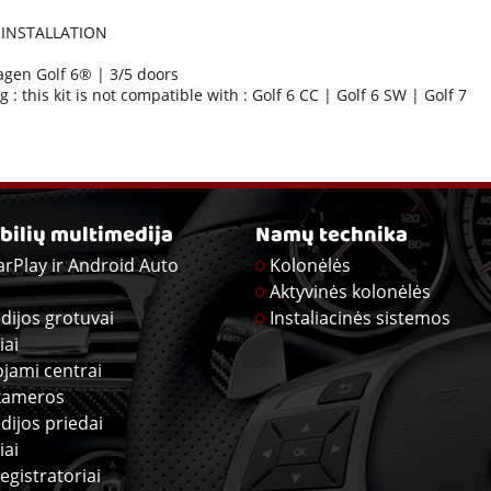
INSTALLATION
gen Golf 6® | 3/5 doors
 : this kit is not compatible with : Golf 6 CC | Golf 6 SW | Golf 7
ilių multimedija
Namų technika
arPlay ir Android Auto
Kolonėlės
Aktyvinės kolonėlės
dijos grotuvai
Instaliacinės sistemos
iai
ojami centrai
kameros
dijos priedai
iai
egistratoriai