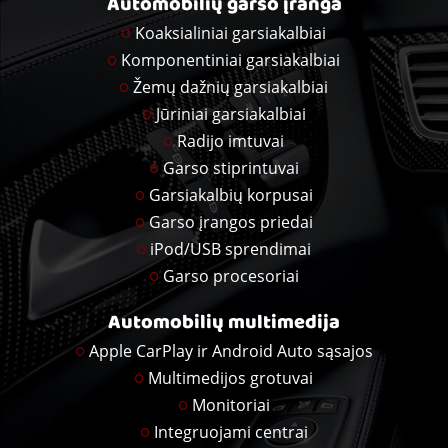
Automobilių garso įranga
Koaksialiniai garsiakalbiai
Komponentiniai garsiakalbiai
Žemų dažnių garsiakalbiai
Jūriniai garsiakalbiai
Radijo imtuvai
Garso stiprintuvai
Garsiakalbių korpusai
Garso įrangos priedai
iPod/USB sprendimai
Garso procesoriai
Automobilių multimedija
Apple CarPlay ir Android Auto sąsajos
Multimedijos grotuvai
Monitoriai
Integruojami centrai