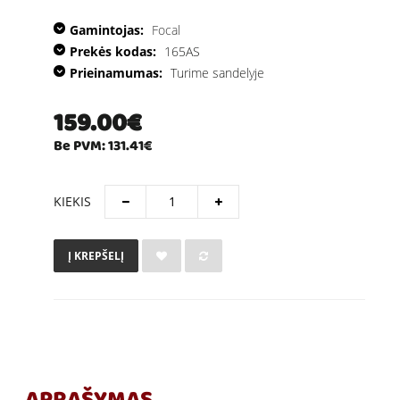
Gamintojas:
Focal
Prekės kodas:
165AS
Prieinamumas:
Turime sandelyje
159.00€
Be PVM: 131.41€
KIEKIS
Į KREPŠELĮ