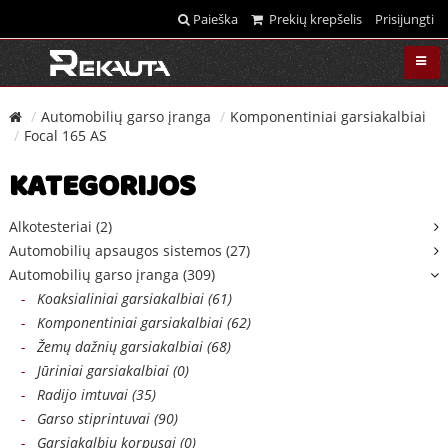
Paieška
Prekių krepšelis
Prisijungti
Automobilių garso įranga
Komponentiniai garsiakalbiai
Focal 165 AS
KATEGORIJOS
Alkotesteriai (2)
Automobilių apsaugos sistemos (27)
Automobilių garso įranga (309)
-
Koaksialiniai garsiakalbiai (61)
-
Komponentiniai garsiakalbiai (62)
-
Žemų dažnių garsiakalbiai (68)
-
Jūriniai garsiakalbiai (0)
-
Radijo imtuvai (35)
-
Garso stiprintuvai (90)
-
Garsiakalbių korpusai (0)