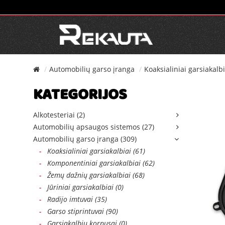
Automobilių garso įranga
Koaksialiniai garsiakalbi
KATEGORIJOS
Alkotesteriai (2)
Automobilių apsaugos sistemos (27)
Automobilių garso įranga (309)
-
Koaksialiniai garsiakalbiai (61)
-
Komponentiniai garsiakalbiai (62)
-
Žemų dažnių garsiakalbiai (68)
-
Jūriniai garsiakalbiai (0)
-
Radijo imtuvai (35)
-
Garso stiprintuvai (90)
-
Garsiakalbių korpusai (0)