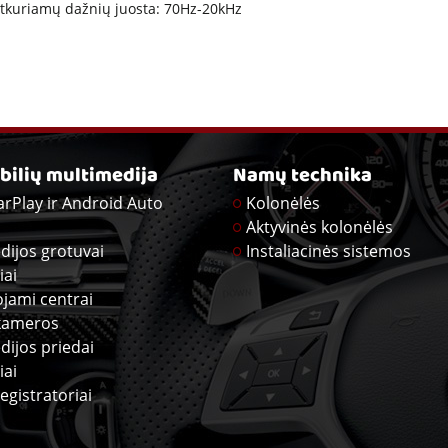
tkuriamų dažnių juosta: 70Hz-20kHz
ilių multimedija
Namų technika
arPlay ir Android Auto
Kolonėlės
Aktyvinės kolonėlės
dijos grotuvai
Instaliacinės sistemos
iai
ojami centrai
kameros
dijos priedai
iai
egistratoriai