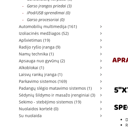
-
Garso įrangos priedai (3)
-
iPod/USB sprendimai (0)
-
Garso procesoriai (0)
Automobilių multimedija (161)
Izoliacinės medžiagos (52)
Apšvietimas (19)
Radijo ryšio įranga (9)
Namų technika (1)
APR
Apsauga nuo gyvūnų (2)
Alkoblokai (1)
Laisvų rankų įranga (1)
Parkavimo sistemos (169)
5"X
Padangų slėgio matavimo sistemos (1)
Sėdynių šildymo ir masažo įrenginiai (3)
Sekimo - stebėjimo sistemos (19)
SPE
Nuolaidos kortelė (0)
Su nuolaida
D
R