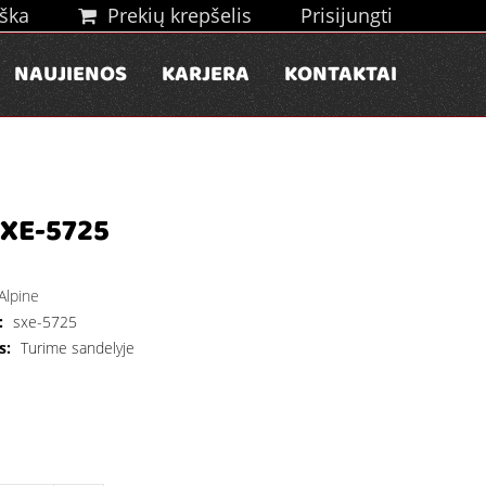
ška
Prekių krepšelis
Prisijungti
NAUJIENOS
KARJERA
KONTAKTAI
SXE-5725
Alpine
:
sxe-5725
s:
Turime sandelyje