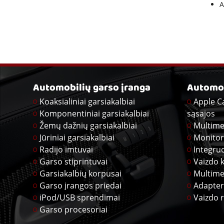
A
Automobilių garso įranga
Automob
Koaksialiniai garsiakalbiai
Apple C
Komponentiniai garsiakalbiai
sąsajos
Žemų dažnių garsiakalbiai
Multime
Jūriniai garsiakalbiai
Monitor
Radijo imtuvai
Integru
Garso stiprintuvai
Vaizdo 
Garsiakalbių korpusai
Multime
Garso įrangos priedai
Adapter
iPod/USB sprendimai
Vaizdo r
Garso procesoriai