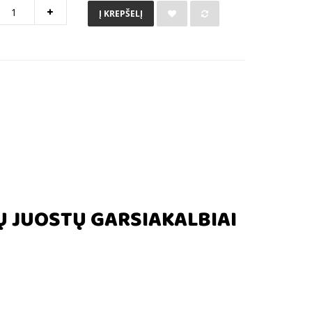
Į KREPŠELĮ
-JŲ JUOSTŲ GARSIAKALBIAI