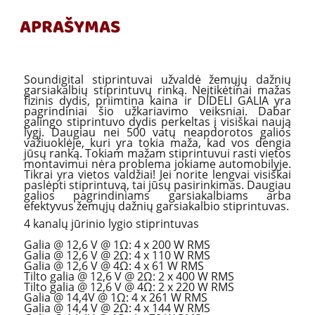
APRAŠYMAS
Soundigital stiprintuvai užvaldė žemųjų dažnių
garsiakalbių stiprintuvų rinką. Neįtikėtinai mažas
fizinis dydis, priimtina kaina ir DIDELI GALIA yra
pagrindiniai šio užkariavimo veiksniai. Dabar
galingo stiprintuvo dydis perkeltas į visiškai naują
lygį. Daugiau nei 500 vatų neapdorotos galios
važiuoklėje, kuri yra tokia maža, kad vos dengia
jūsų ranką. Tokiam mažam stiprintuvui rasti vietos
montavimui nėra problema jokiame automobilyje.
Tikrai yra vietos valdžiai! Jei norite lengvai visiškai
paslėpti stiprintuvą, tai jūsų pasirinkimas. Daugiau
galios pagrindiniams garsiakalbiams arba
efektyvus žemųjų dažnių garsiakalbio stiprintuvas.
4 kanalų jūrinio lygio stiprintuvas
Galia @ 12,6 V @ 1Ω: 4 x 200 W RMS
Galia @ 12,6 V @ 2Ω: 4 x 110 W RMS
Galia @ 12,6 V @ 4Ω: 4 x 61 W RMS
Tilto galia @ 12,6 V @ 2Ω: 2 x 400 W RMS
Tilto galia @ 12,6 V @ 4Ω: 2 x 220 W RMS
Galia @ 14,4V @ 1Ω: 4 x 261 W RMS
Galia @ 14,4 V @ 2Ω: 4 x 144 W RMS