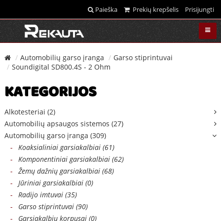
Paieška
Prekių krepšelis
Prisijungti
Automobilių garso įranga
Garso stiprintuvai
Soundigital SD800.4S - 2 Ohm
KATEGORIJOS
Alkotesteriai (2)
Automobilių apsaugos sistemos (27)
Automobilių garso įranga (309)
-
Koaksialiniai garsiakalbiai (61)
-
Komponentiniai garsiakalbiai (62)
-
Žemų dažnių garsiakalbiai (68)
-
Jūriniai garsiakalbiai (0)
-
Radijo imtuvai (35)
-
Garso stiprintuvai (90)
-
Garsiakalbių korpusai (0)