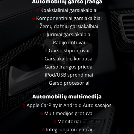
Automobilių garso įranga
Koaksialiniai garsiakalbiai
Komponentiniai garsiakalbiai
Žemų dažnių garsiakalbiai
Jūriniai garsiakalbiai
Radijo imtuvai
Garso stiprintuvai
Garsiakalbių korpusai
Garso įrangos priedai
iPod/USB sprendimai
Garso procesoriai
Automobilių multimedija
Apple CarPlay ir Android Auto sąsajos
Multimedijos grotuvai
Monitoriai
Integruojami centrai