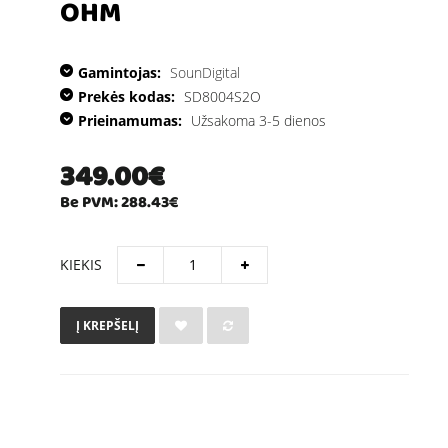
OHM
Gamintojas:
SounDigital
Prekės kodas:
SD8004S2O
Prieinamumas:
Užsakoma 3-5 dienos
349.00€
Be PVM: 288.43€
KIEKIS
Į KREPŠELĮ