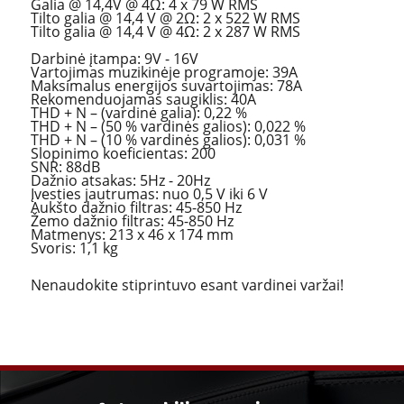
Galia @ 14,4V @ 4Ω: 4 x 79 W RMS
Tilto galia @ 14,4 V @ 2Ω: 2 x 522 W RMS
Tilto galia @ 14,4 V @ 4Ω: 2 x 287 W RMS
Darbinė įtampa: 9V - 16V
Vartojimas muzikinėje programoje: 39A
Maksimalus energijos suvartojimas: 78A
Rekomenduojamas saugiklis: 40A
THD + N – (vardinė galia): 0,22 %
THD + N – (50 % vardinės galios): 0,022 %
THD + N – (10 % vardinės galios): 0,031 %
Slopinimo koeficientas: 200
SNR: 88dB
Dažnio atsakas: 5Hz - 20Hz
Įvesties jautrumas: nuo 0,5 V iki 6 V
Aukšto dažnio filtras: 45-850 Hz
Žemo dažnio filtras: 45-850 Hz
Matmenys: 213 x 46 x 174 mm
Svoris: 1,1 kg
Nenaudokite stiprintuvo esant vardinei varžai!